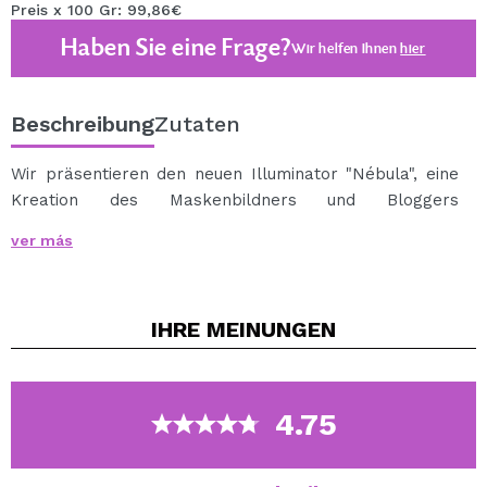
Preis x 100 Gr: 99,86€
Haben Sie eine Frage?
Wir helfen Ihnen
hier
Beschreibung
Zutaten
Wir präsentieren den neuen Illuminator "Nébula", eine
Kreation des Maskenbildners und Bloggers
@conmdemiriam x Corazona.
ver más
Eine Explosion von Licht für Ihr Gesicht mit einem
Hautton und einer Champagnerreflexion, die schmelzen
und aus Ihrem Gesicht erscheinen.
IHRE
MEINUNGEN
Pss, pss, Miriam spricht !!
Ein Illuminator darf in meiner Sammlung NICHT fehlen.
Ich denke, dass ich sie in einem anderen Leben hätte
verehren sollen und wer mich kennt, wird immer
4.75
wissen, dass ich "das glühende Mädchen" bin.
Dieser Illuminator macht süchtig, ist modulierbar und