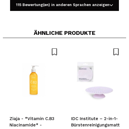
115 Bewertung(en) in anderen Sprachen anzeigen
ÄHNLICHE PRODUKTE
Ein Video oder Foto teilen
Dein Video könnte das erste sein. Stell es dir vor...
Würden Sie diesen Kauf empfehlen?
Ja
Nein
5/5
SENDEN
Ziaja - *Vitamin C.B3
IDC Institute – 2-in-1-
Niacinamide* -
Bürstenreinigungsmatte