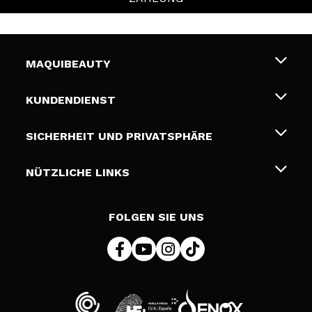
MAQUIBEAUTY
Über uns
KUNDENDIENST
Beschäftigung
Liefer- und Versandkosten
SICHERHEIT UND PRIVATSPHÄRE
Geschenkkarten
Widerruf / Rücksendungen
Bedingungen und Datenschutz
NÜTZLICHE LINKS
Zahlung
Datenschutzrichtlinie
Kontakt
Cookies Policy
FOLGEN SIE UNS
Online Streitschlichtung (ODR)