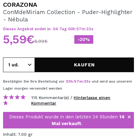
ICH MÖCHTE MICH
CORAZONA
REGISTRIEREN
ConMdeMiriam Collection - Puder-Highlighter
- Nébula
Durch die Erstellung eines Kontos bei Maquillalia.de
können Sie Ihre Einkäufe schnell tätigen, den Status Ihrer
Dieses Angebot endet in:
04
Tag
00
h
:
57
m
:
32
s
Bestellungen überprüfen und Ihre bisherigen Vorgänge
5,59€
einsehen.
-20%
6,99€
BENUTZERKONTO ERSTELLEN
KAUFEN
Bestätigen Sie Ihre Bestellung vor
23
h
:
57
m
:
32
s
und wird aus unserem
Lager
morgen
versendet werden
115 Kommentar(e) /
Hinterlasse einen
Kommentar
Dieses Produkt wurde in den letzten 24 Stunden
14
Mal verkauft
.
Inhalt: 7.00 gr