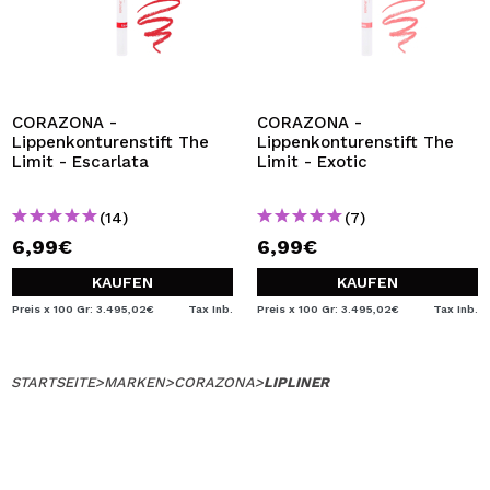
CORAZONA -
CORAZONA -
Lippenkonturenstift The
Lippenkonturenstift The
Limit - Escarlata
Limit - Exotic
(14)
(7)
6,99€
6,99€
KAUFEN
KAUFEN
Preis x 100 Gr: 3.495,02€
Tax Inb.
Preis x 100 Gr: 3.495,02€
Tax Inb.
STARTSEITE
>
MARKEN
>
CORAZONA
>
LIPLINER