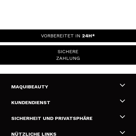
VORBEREITET IN
24H*
SICHERE
ZAHLUNG
MAQUIBEAUTY
Über uns
KUNDENDIENST
Beschäftigung
Liefer- und Versandkosten
SICHERHEIT UND PRIVATSPHÄRE
Geschenkkarten
Widerruf / Rücksendungen
Bedingungen und Datenschutz
NÜTZLICHE LINKS
Zahlung