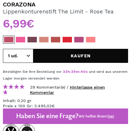
ICH MÖCHTE MICH
CORAZONA
REGISTRIEREN
Lippenkonturenstift The Limit - Rose Tea
6,99€
Durch die Erstellung eines Kontos bei Maquillalia.de
können Sie Ihre Einkäufe schnell tätigen, den Status Ihrer
Bestellungen überprüfen und Ihre bisherigen Vorgänge
einsehen.
KAUFEN
BENUTZERKONTO ERSTELLEN
Bestätigen Sie Ihre Bestellung vor
22
h
:
29
m
:
40
s
und wird aus unserem
Lager
morgen
versendet werden
29 Kommentar(e) /
Hinterlasse einen
Kommentar
Inhalt: 0.20 gr
Preis x 100 Gr: 3.495,02€
Haben Sie eine Frage?
Wir helfen Ihnen
hier