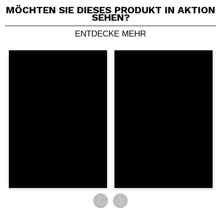
MÖCHTEN SIE DIESES PRODUKT IN AKTION
SEHEN?
ENTDECKE MEHR
Ein Video oder Foto teilen
Dein Video könnte das erste sein. Stell es dir vor...
Würden Sie diesen Kauf empfehlen?
Ja
Nein
5/5
SENDEN