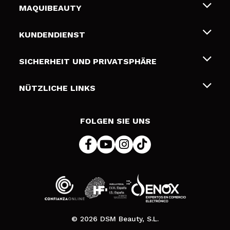
MAQUIBEAUTY
Über uns
KUNDENDIENST
Beschäftigung
Liefer- und Versandkosten
SICHERHEIT UND PRIVATSPHÄRE
Geschenkkarten
Widerruf / Rücksendungen
Bedingungen und Datenschutz
NÜTZLICHE LINKS
Zahlung
Datenschutzrichtlinie
Kontakt
Cookies Policy
FOLGEN SIE UNS
Online Streitschlichtung (ODR)
© 2026 DSM Beauty, S.L.