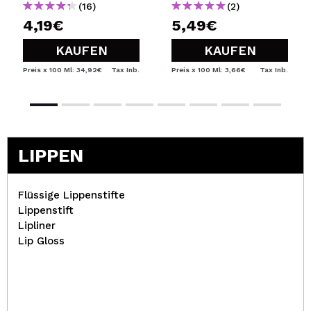
(16)
(2)
4,19€
5,49€
KAUFEN
KAUFEN
Preis x 100 Ml: 34,92€
Tax Inb.
Preis x 100 Ml: 3,66€
Tax Inb.
LIPPEN
Flüssige Lippenstifte
Lippenstift
Lipliner
Lip Gloss