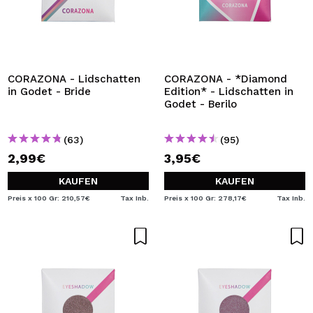
CORAZONA - Lidschatten
CORAZONA - *Diamond
in Godet - Bride
Edition* - Lidschatten in
Godet - Berilo
(63)
(95)
2,99€
3,95€
KAUFEN
KAUFEN
Preis x 100 Gr: 210,57€
Tax Inb.
Preis x 100 Gr: 278,17€
Tax Inb.