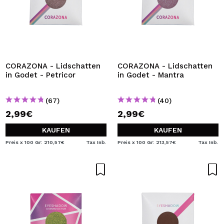
CORAZONA - Lidschatten
CORAZONA - Lidschatten
in Godet - Petricor
in Godet - Mantra
(67)
(40)
2,99€
2,99€
KAUFEN
KAUFEN
Preis x 100 Gr: 210,57€
Tax Inb.
Preis x 100 Gr: 213,57€
Tax Inb.