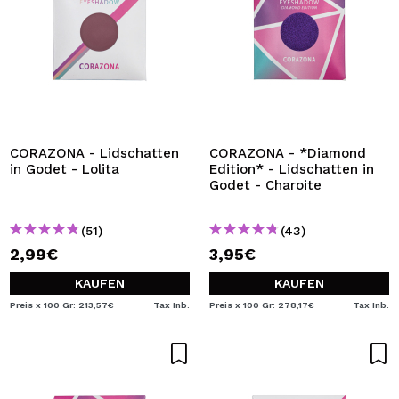
CORAZONA - Lidschatten
CORAZONA - *Diamond
in Godet - Lolita
Edition* - Lidschatten in
Godet - Charoite
(51)
(43)
2,99€
3,95€
KAUFEN
KAUFEN
Preis x 100 Gr: 213,57€
Tax Inb.
Preis x 100 Gr: 278,17€
Tax Inb.