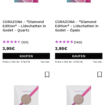
CORAZONA - *Diamond
CORAZONA - *Diamond
Edition* - Lidschatten in
Edition* - Lidschatten in
Godet - Quartz
Godet - Ópalo
(121)
(140)
3,95€
3,95€
KAUFEN
KAUFEN
Preis x 100 Gr: 278,17€
Tax Inb.
Preis x 100 Gr: 278,17€
Tax Inb.