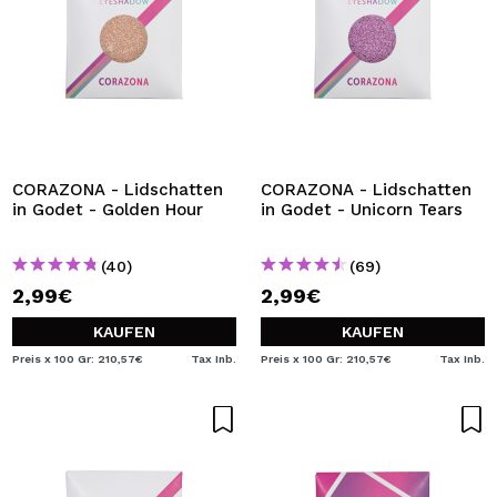
CORAZONA - Lidschatten
CORAZONA - Lidschatten
in Godet - Golden Hour
in Godet - Unicorn Tears
(40)
(69)
2,99€
2,99€
KAUFEN
KAUFEN
Preis x 100 Gr: 210,57€
Tax Inb.
Preis x 100 Gr: 210,57€
Tax Inb.