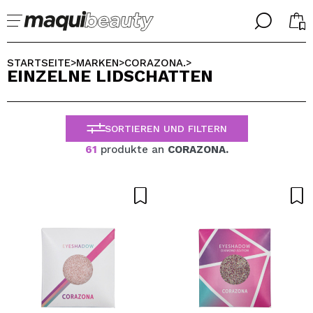
╳
╳
WÄHLE DEINE SPRACHE
STARTSEITE
MARKEN
CORAZONA.
>
>
>
EINZELNE LIDSCHATTEN
Ich bin bereits #maquilover, ich habe ein Konto
WILLKOMMEN!
ALEMAN
ESPAÑOL
SORTIEREN UND FILTERN
ENGLISH
FRANCES
61
produkte an
CORAZONA.
ITALIANO
PORTUGUESE
Passwort vergessen?
Ich habe hier kein Konto