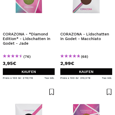
CORAZONA - *Diamond
CORAZONA - Lidschatten
Edition* - Lidschatten in
in Godet - Macchiato
Godet - Jade
(76)
(68)
3,95€
2,99€
KAUFEN
KAUFEN
Preis x 100 Gr: 278,17€
Tax Inb.
Preis x 100 Gr: 210,57€
Tax Inb.