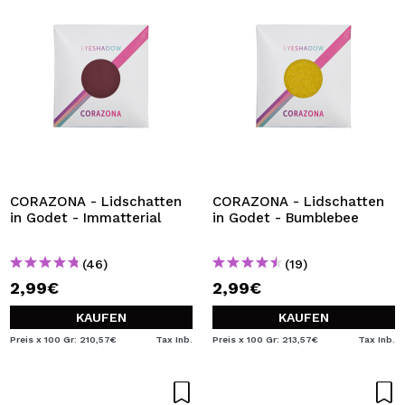
CORAZONA - Lidschatten
CORAZONA - Lidschatten
in Godet - Immatterial
in Godet - Bumblebee
(46)
(19)
2,99€
2,99€
KAUFEN
KAUFEN
Preis x 100 Gr: 210,57€
Tax Inb.
Preis x 100 Gr: 213,57€
Tax Inb.