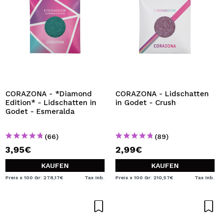
CORAZONA - *Diamond
CORAZONA - Lidschatten
Edition* - Lidschatten in
in Godet - Crush
Godet - Esmeralda
(66)
(89)
3,95€
2,99€
KAUFEN
KAUFEN
Preis x 100 Gr: 278,17€
Tax Inb.
Preis x 100 Gr: 210,57€
Tax Inb.