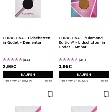
CORAZONA - Lidschatten
CORAZONA - *Diamond
in Godet - Dementor
Edition* - Lidschatten in
Godet - Ambar
(44)
(30)
2,99€
3,95€
KAUFEN
KAUFEN
Preis x 100 Gr: 213,57€
Tax Inb.
Preis x 100 Gr: 278,17€
Tax Inb.