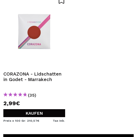
CORAZONA - Lidschatten
in Godet - Marrakech
(35)
2,99€
KAUFEN
Preis x 100 Gr: 210,57€
Tax Inb.