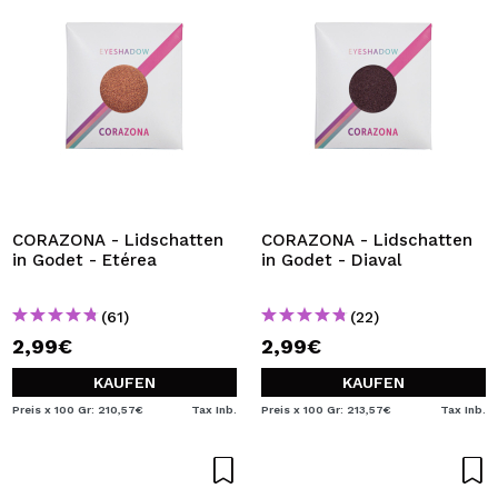
CORAZONA - Lidschatten
CORAZONA - Lidschatten
in Godet - Etérea
in Godet - Diaval
(61)
(22)
2,99€
2,99€
KAUFEN
KAUFEN
Preis x 100 Gr: 210,57€
Tax Inb.
Preis x 100 Gr: 213,57€
Tax Inb.