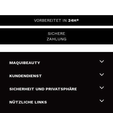
VORBEREITET IN
24H*
SICHERE
ZAHLUNG
MAQUIBEAUTY
Über uns
KUNDENDIENST
Beschäftigung
Liefer- und Versandkosten
SICHERHEIT UND PRIVATSPHÄRE
Geschenkkarten
Widerruf / Rücksendungen
Bedingungen und Datenschutz
NÜTZLICHE LINKS
Zahlung
Datenschutzrichtlinie
Kontakt