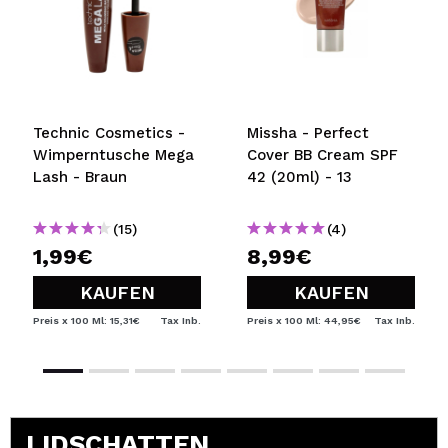
Technic Cosmetics -
Missha - Perfect
Wimperntusche Mega
Cover BB Cream SPF
Lash - Braun
42 (20ml) - 13
(15)
(4)
1,99€
8,99€
KAUFEN
KAUFEN
Preis x 100 Ml: 15,31€
Tax Inb.
Preis x 100 Ml: 44,95€
Tax Inb.
LIDSCHATTEN