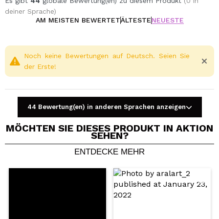
Es gibt
44
globale Bewertung(en) zu diesem Produkt
(0 in
deiner Sprache)
AM MEISTEN BEWERTET
ÄLTESTE
NEUESTE
Noch keine Bewertungen auf Deutsch. Seien Sie
der Erste!
44 Bewertung(en) in anderen Sprachen anzeigen
MÖCHTEN SIE DIESES PRODUKT IN AKTION
SEHEN?
ENTDECKE MEHR
Ein Video oder Foto teilen
Dein Video könnte das erste sein. Stell es dir vor...
Würden Sie diesen Kauf empfehlen?
Ja
Nein
5/5