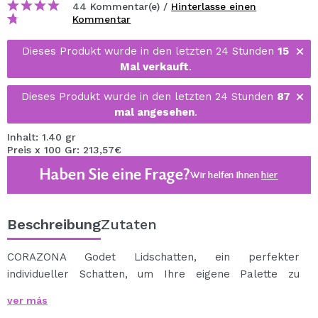
44 Kommentar(e) /
Hinterlasse einen
Kommentar
Dieses Produkt wurde in den letzten 24 Stunden
15
Mal verkauft
.
Dieses Produkt wurde in den letzten 24 Stunden
87
mal angesehen
.
Inhalt: 1.40 gr
Preis x 100 Gr: 213,57€
Haben Sie eine Frage?
Wir helfen Ihnen
hier
Beschreibung
Zutaten
CORAZONA Godet Lidschatten, ein perfekter
individueller Schatten, um Ihre eigene Palette zu
erstellen.
ver más
Superpigmentierte Godet-Schatten, einfach aufzutragen