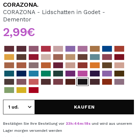
ICH MÖCHTE MICH
CORAZONA.
REGISTRIEREN
CORAZONA - Lidschatten in Godet -
Dementor
Durch die Erstellung eines Kontos bei Maquillalia.de
können Sie Ihre Einkäufe schnell tätigen, den Status Ihrer
2,99€
Bestellungen überprüfen und Ihre bisherigen Vorgänge
einsehen.
BENUTZERKONTO ERSTELLEN
KAUFEN
Bestätigen Sie Ihre Bestellung vor
23
h
:
44
m
:
18
s
und wird aus unserem
Lager
morgen
versendet werden