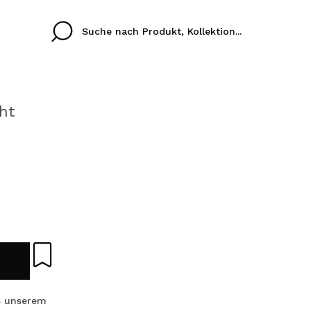
ht
Cristina
Antonia
Ines
Ich habe hier kein K
SPRACHE
ez que
Buena experiencia
Muy bien
Spedizi
ICH M
ALEMAN
ESPAÑOL
eriencia
imballa
ajería.
elegan
REGIS
colori sc
Durch die Erstellung e
 unserem
Einkäufe schnell tätig