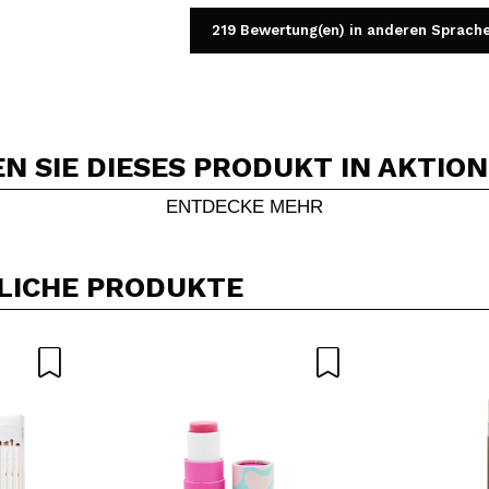
219 Bewertung(en) in anderen Sprach
 SIE DIESES PRODUKT IN AKTIO
Ein Video oder Foto teilen
Dein Video könnte das erste sein. Stell es dir vor...
ENTDECKE MEHR
5/
Kauf empfehlen?
Ja
Nein
LICHE PRODUKTE
DEN