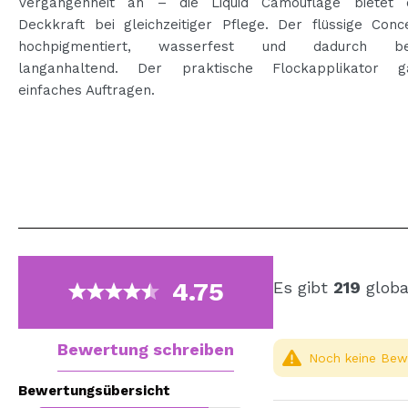
Vergangenheit an – die Liquid Camouflage bietet 
Deckkraft bei gleichzeitiger Pflege. Der flüssige Conc
hochpigmentiert, wasserfest und dadurch be
langanhaltend. Der praktische Flockapplikator ga
einfaches Auftragen.
4.75
Es gibt
219
globa
Bewertung schreiben
Noch keine Bewe
Bewertungsübersicht