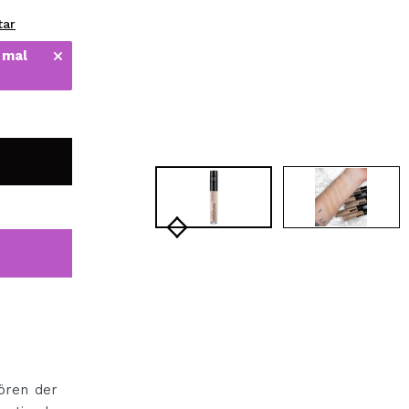
bisherigen Vorgänge ei
tar
 mal
BE
ören der