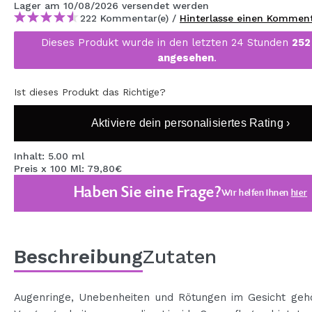
Lager
am 10/08/2026
versendet werden
MAQUIFARMA
222 Kommentar(e) /
Hinterlasse einen Kommen
KOREA ZONE
Dieses Produkt wurde in den letzten 24 Stunden
252
angesehen
.
TRAVEL SIZE
Ist dieses Produkt das Richtige?
NATURE
Aktiviere dein personalisiertes Rating ›
SPECIALS
Inhalt: 5.00 ml
Preis x 100 Ml: 79,80€
OUTLET
Haben Sie eine Frage?
Wir helfen Ihnen
hier
SIE SIND ZURÜCKGEKEHRT!
BALD VERFÜGBAR
BLOG
Beschreibung
Zutaten
Augenringe, Unebenheiten und Rötungen im Gesicht geh