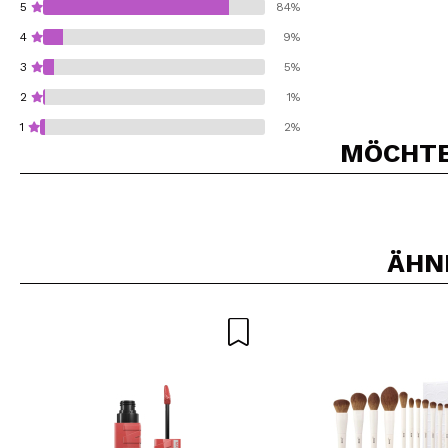
5
84%
4
9%
3
5%
2
1%
1
2%
MÖCHTEN
Würden Sie diesen 
ÄHN
SEN