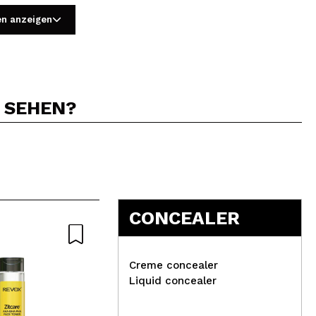
en anzeigen
N SEHEN?
5
CONCEALER
-15%
Creme concealer
Liquid concealer
Dieses Angebot endet in: