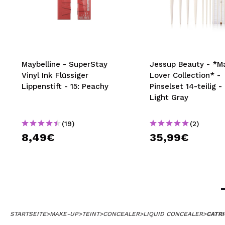
Maybelline - SuperStay
Jessup Beauty - *M
Vinyl Ink Flüssiger
Lover Collection* -
Lippenstift - 15: Peachy
Pinselset 14-teilig -
Light Gray
(19)
(2)
8,49€
35,99€
STARTSEITE
>
MAKE-UP
>
TEINT
>
CONCEALER
>
LIQUID CONCEALER
>
CATRI