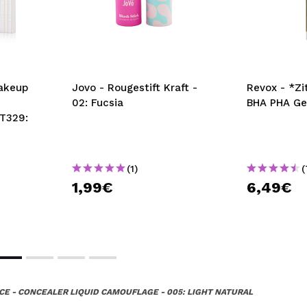
akeup
Jovo - Rougestift Kraft -
Revox - *Zi
02: Fucsia
BHA PHA Ge
 T329:
(1)
(
1,99€
6,49€
CE - CONCEALER LIQUID CAMOUFLAGE - 005: LIGHT NATURAL