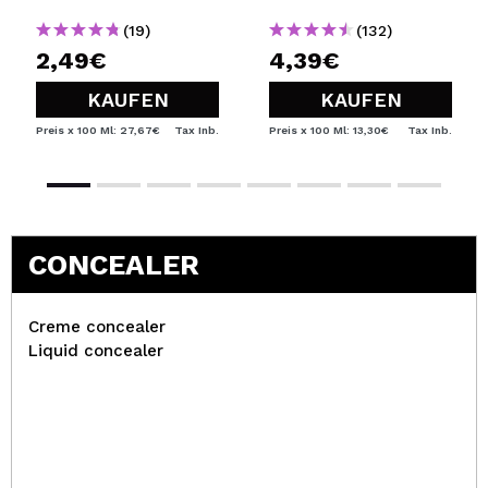
(19)
(132)
2,49€
4,39€
KAUFEN
KAUFEN
Preis x 100 Ml: 27,67€
Tax Inb.
Preis x 100 Ml: 13,30€
Tax Inb.
CONCEALER
Creme concealer
Liquid concealer