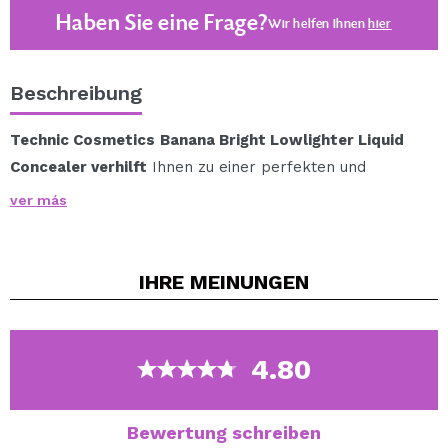
Haben Sie eine Frage?
Wir helfen Ihnen
hier
Beschreibung
Technic Cosmetics
Banana Bright Lowlighter Liquid
Concealer verhilft
Ihnen zu einer perfekten und
strahlenden Haut.
ver más
Es ist ideal, um Unvollkommenheiten zu minimieren und
der Haut mehr Leuchtkraft zu verleihen.
Sie können es im Bereich um die Augen, um Mund und
IHRE
MEINUNGEN
Nase auftragen, wobei Sie mit einem Concealer-Pinsel
helfen.
Für Veganer geeignet.
4.80
Geeignet für Vegetarier.
Bewertung schreiben