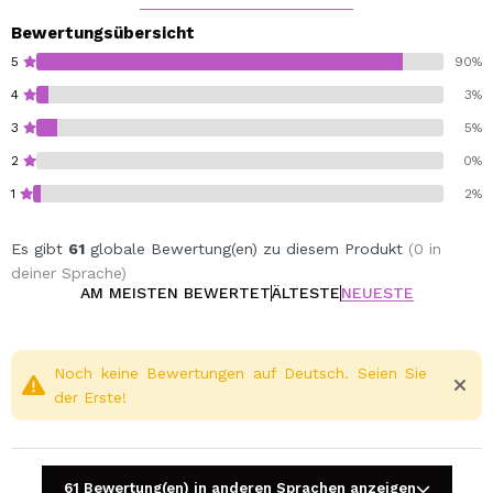
Bewertungsübersicht
5
90%
4
3%
3
5%
2
0%
1
2%
Es gibt
61
globale Bewertung(en) zu diesem Produkt
(0 in
deiner Sprache)
AM MEISTEN BEWERTET
ÄLTESTE
NEUESTE
Noch keine Bewertungen auf Deutsch. Seien Sie
der Erste!
61 Bewertung(en) in anderen Sprachen anzeigen