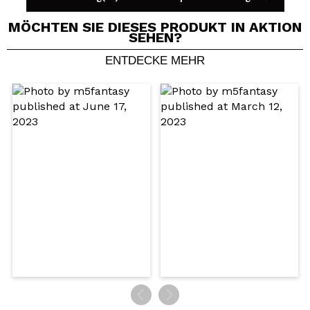
MÖCHTEN SIE DIESES PRODUKT IN AKTION
SEHEN?
ENTDECKE MEHR
Ein Video oder Foto teilen
Dein Video könnte das erste sein. Stell es dir vor...
Würden Sie diesen Kauf empfehlen?
Ja
Nein
5/5
SENDEN