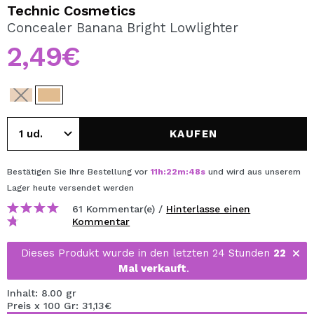
ICH MÖCHTE MICH
Technic Cosmetics
REGISTRIEREN
Concealer Banana Bright Lowlighter
2,49€
Durch die Erstellung eines Kontos bei Maquillalia.de
können Sie Ihre Einkäufe schnell tätigen, den Status Ihrer
Bestellungen überprüfen und Ihre bisherigen Vorgänge
einsehen.
KAUFEN
BENUTZERKONTO ERSTELLEN
Bestätigen Sie Ihre Bestellung vor
11
h
:
22
m
:
48
s
und wird aus unserem
Lager
heute
versendet werden
61 Kommentar(e) /
Hinterlasse einen
Kommentar
Dieses Produkt wurde in den letzten 24 Stunden
22
Mal verkauft
.
Inhalt: 8.00 gr
Preis x 100 Gr: 31,13€