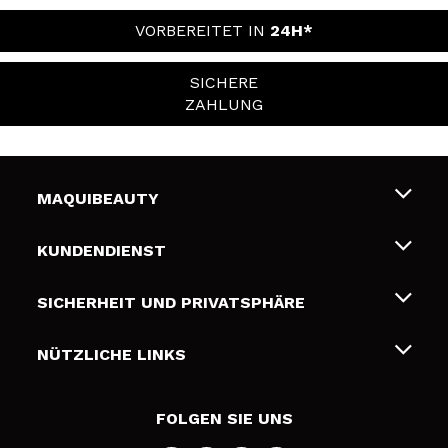
VORBEREITET IN
24H*
SICHERE
ZAHLUNG
MAQUIBEAUTY
Über uns
KUNDENDIENST
Beschäftigung
Liefer- und Versandkosten
SICHERHEIT UND PRIVATSPHÄRE
Geschenkkarten
Widerruf / Rücksendungen
Bedingungen und Datenschutz
NÜTZLICHE LINKS
Zahlung
Datenschutzrichtlinie
Kontakt
Cookies Policy
FOLGEN SIE UNS
Online Streitschlichtung (ODR)