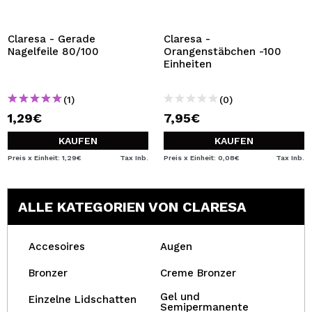
Claresa - Gerade
Claresa -
Nagelfeile 80/100
Orangenstäbchen -100
Einheiten
(1)
(0)
1,29€
7,95€
KAUFEN
KAUFEN
Preis x Einheit: 1,29€
Tax Inb.
Preis x Einheit: 0,08€
Tax Inb.
ALLE KATEGORIEN VON CLARESA
Accesoires
Augen
Bronzer
Creme Bronzer
Gel und
Einzelne Lidschatten
Semipermanente