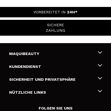
VORBEREITET IN
24H*
SICHERE
ZAHLUNG
MAQUIBEAUTY
Über uns
KUNDENDIENST
Beschäftigung
Liefer- und Versandkosten
SICHERHEIT UND PRIVATSPHÄRE
Geschenkkarten
Widerruf / Rücksendungen
Bedingungen und Datenschutz
NÜTZLICHE LINKS
Zahlung
Datenschutzrichtlinie
Kontakt
Cookies Policy
FOLGEN SIE UNS