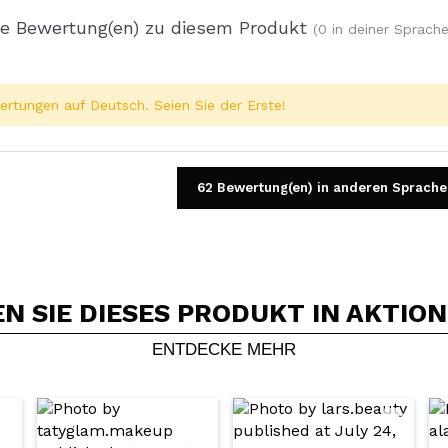
e Bewertung(en) zu diesem Produkt
(0 in deiner Sprache
rtungen auf Deutsch. Seien Sie der Erste!
62 Bewertung(en) in anderen Sprache
 SIE DIESES PRODUKT IN AKTIO
Ein Video oder Foto teilen
Dein Video könnte das erste sein. Stell es dir vor...
ENTDECKE MEHR
5/
Kauf empfehlen?
Ja
Nein