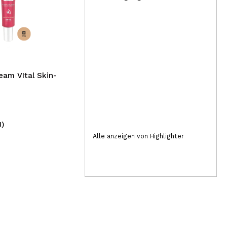
Catrice - Fixierspray
waterproof Ultra Last2
Con
Lid
43
am VItal Skin-
1)
(5)
5,69€
4
Alle anzeigen von Highlighter