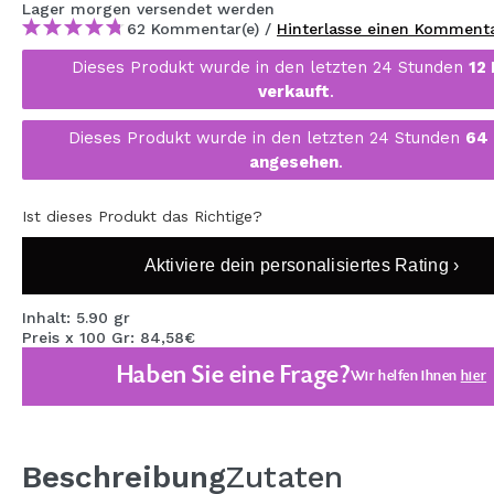
Lager
morgen
versendet werden
MAQUIFARMA
62 Kommentar(e) /
Hinterlasse einen Komment
KOREA ZONE
Dieses Produkt wurde in den letzten 24 Stunden
12
verkauft
.
TRAVEL SIZE
Dieses Produkt wurde in den letzten 24 Stunden
64
NATURE
angesehen
.
Ist dieses Produkt das Richtige?
SPECIALS
Aktiviere dein personalisiertes Rating ›
OUTLET
SIE SIND ZURÜCKGEKEHRT!
Inhalt: 5.90 gr
Preis x 100 Gr: 84,58€
BALD VERFÜGBAR
Haben Sie eine Frage?
Wir helfen Ihnen
hier
BLOG
Beschreibung
Zutaten