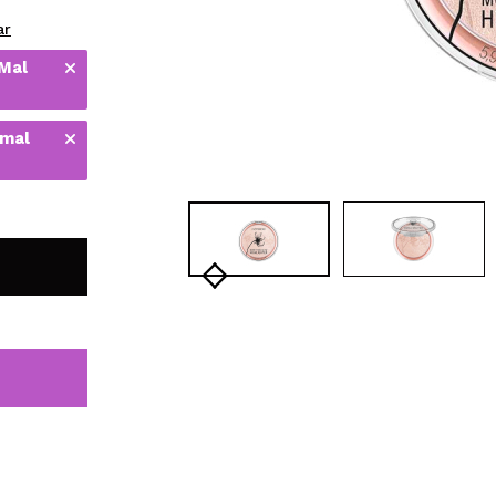
bisherigen Vorgänge ei
ar
 Mal
BE
 mal