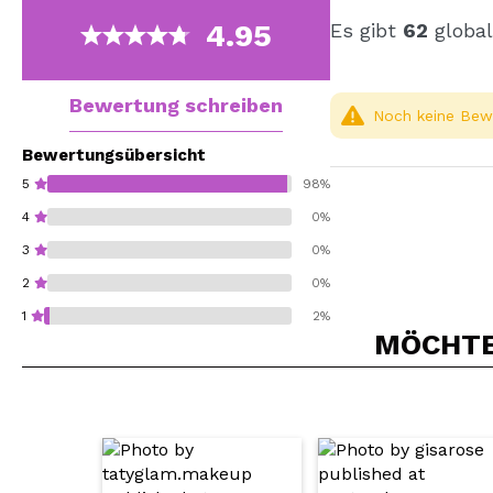
4.95
Es gibt
62
global
Bewertung schreiben
Noch keine Bewe
Bewertungsübersicht
5
98%
4
0%
3
0%
2
0%
1
2%
MÖCHTEN
Würden Sie diesen 