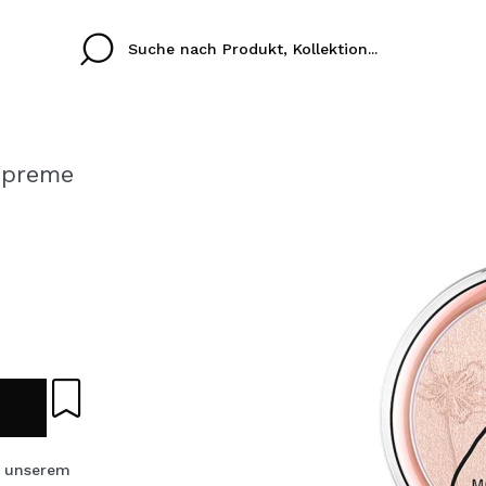
Supreme
Cristina
Antonia
Ines
Ich habe hier kein K
SPRACHE
ez que
Buena experiencia
Muy bien
Spedizi
ICH M
ALEMAN
ESPAÑOL
eriencia
imballa
ajería.
elegan
REGIS
colori sc
Durch die Erstellung e
 unserem
Einkäufe schnell tätig