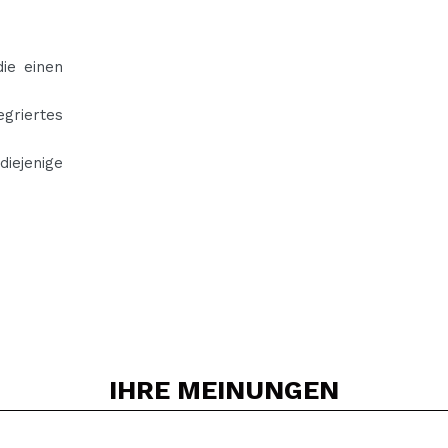
die einen
egriertes
diejenige
IHRE
MEINUNGEN