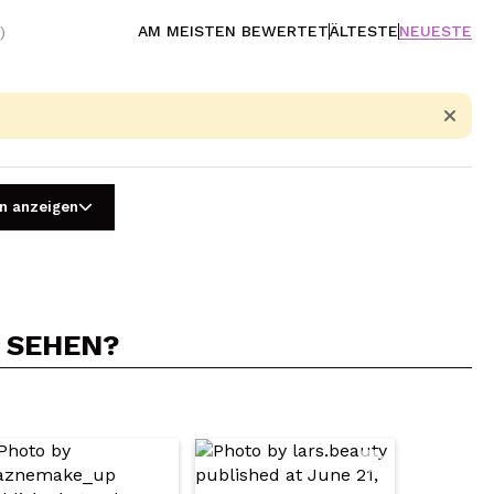
AM MEISTEN BEWERTET
ÄLTESTE
NEUESTE
)
n anzeigen
N SEHEN?
5