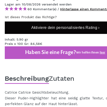
MAQUIFARMA
Lager
am 10/08/2026
versendet werden
60 Kommentar(e) /
Hinterlasse einen Komment
KOREA ZONE
Ist dieses Produkt das Richtige?
TRAVEL SIZE
Aktiviere dein personalisiertes Rating ›
NATURE
Inhalt: 5.90 gr
Preis x 100 Gr: 84,58€
SPECIALS
Haben Sie eine Frage?
Wir helfen Ihnen
hier
OUTLET
SIE SIND ZURÜCKGEKEHRT!
BALD VERFÜGBAR
Beschreibung
Zutaten
BLOG
Catrice Catrice Gesichtsbeleuchtung.
Dieser Puder-Highlighter hat eine seidig glatte Textur, 
perfekten Glanz auf der Haut hinterlässt.