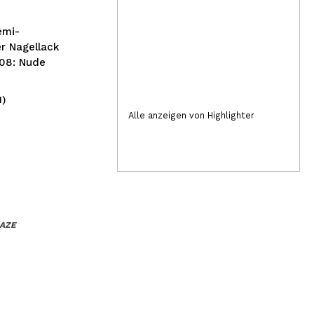
emi-
r Nagellack
108: Nude
1)
(10)
30,00€
2,
Alle anzeigen von Highlighter
LAZE