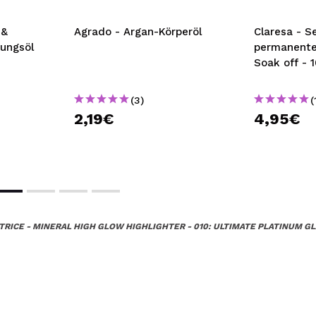
 &
Agrado - Argan-Körperöl
Claresa - S
gungsöl
permanente
Soak off - 
(3)
(
2,19€
4,95€
TRICE - MINERAL HIGH GLOW HIGHLIGHTER - 010: ULTIMATE PLATINUM G