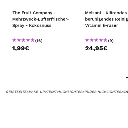
The Fruit Company -
Meisani - Klärendes
Mehrzweck-Lufterfrischer-
beruhigendes Reini
Spray - Kokosnuss
Vitamin E-raser
(16)
(9)
1,99€
24,95€
STARTSEITE
>
MAKE-UP
>
TEINT
>
HIGHLIGHTER
>
PUDER HIGHLIGHTER
>
CA