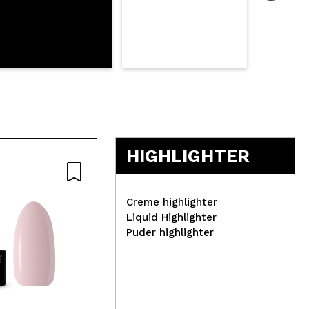
HIGHLIGHTER
Natürliche
Creme highlighter
Liquid Highlighter
Puder highlighter
Saigu Cosmetics - Creme-
Hea
Bronzer - Narain
Eye