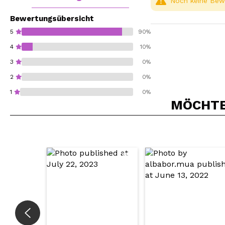
Noch keine Bewe
Bewertungsübersicht
5
90%
4
10%
3
0%
2
0%
1
0%
MÖCHTEN
Würden Sie diesen 
SEN