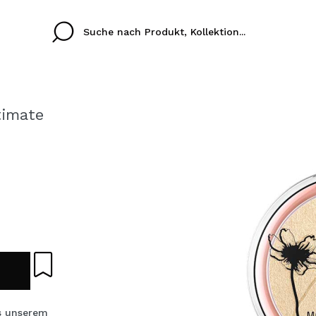
timate
Cristina
Antonia
Ines
Ich habe hier kein K
SPRACHE
ez que
Buena experiencia
Muy bien
Spedizi
ICH M
ALEMAN
ESPAÑOL
eriencia
imballa
ajería.
elegan
REGIS
colori sc
Durch die Erstellung e
Einkäufe schnell tätig
 unserem