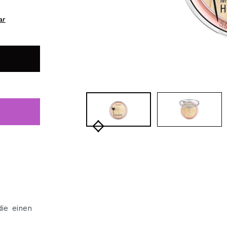
bisherigen Vorgänge ei
ar
BE
die einen