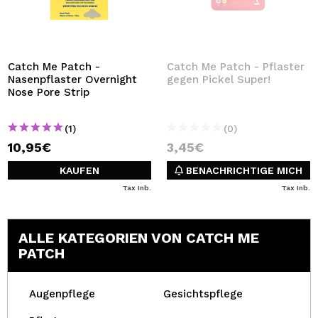
Catch Me Patch -
Catch Me Patch - Pflaster
Nasenpflaster Overnight
gegen Pickel Super!
Nose Pore Strip
(1)
(0)
10,95€
3,45€
KAUFEN
BENACHRICHTIGE MICH
Tax Inb.
Tax Inb.
ALLE KATEGORIEN VON CATCH ME
PATCH
Augenpflege
Gesichtspflege