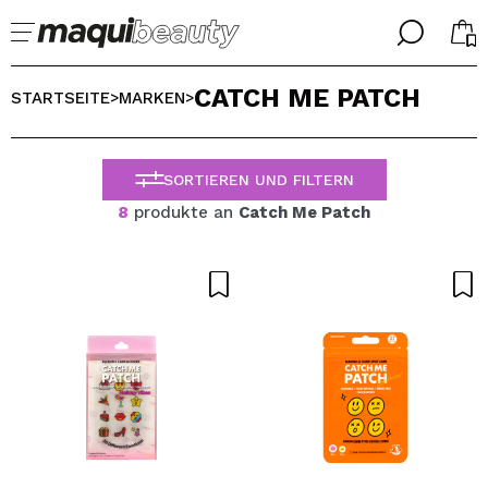
╳
╳
CATCH ME PATCH
WÄHLE DEINE SPRACHE
STARTSEITE
MARKEN
>
>
Ich bin bereits #maquilover, ich habe ein Konto
WILLKOMMEN!
ALEMAN
ESPAÑOL
SORTIEREN UND FILTERN
ENGLISH
8
produkte an
Catch Me Patch
FRANCES
ITALIANO
PORTUGUESE
Passwort vergessen?
Ich habe hier kein Konto