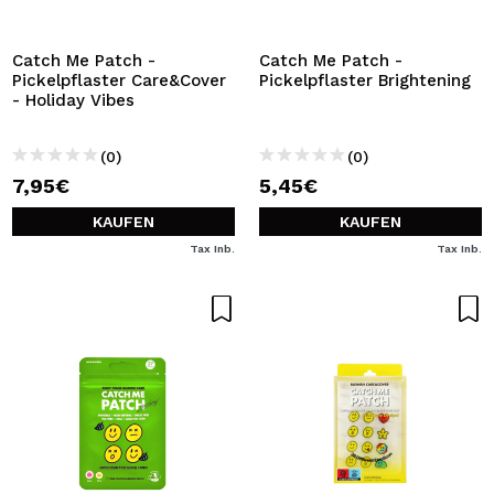
ICH MÖCHTE MICH
REGISTRIEREN
Catch Me Patch -
Catch Me Patch -
Pickelpflaster Care&Cover
Pickelpflaster Brightening
Durch die Erstellung eines Kontos bei Maquillalia.de
- Holiday Vibes
können Sie Ihre Einkäufe schnell tätigen, den Status Ihrer
Bestellungen überprüfen und Ihre bisherigen Vorgänge
einsehen.
(0)
(0)
7,95€
5,45€
BENUTZERKONTO ERSTELLEN
KAUFEN
KAUFEN
Tax Inb.
Tax Inb.