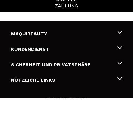
ZAHLUNG
MAQUIBEAUTY
Über uns
KUNDENDIENST
Beschäftigung
Liefer- und Versandkosten
SICHERHEIT UND PRIVATSPHÄRE
Geschenkkarten
Widerruf / Rücksendungen
Bedingungen und Datenschutz
NÜTZLICHE LINKS
Zahlung
Datenschutzrichtlinie
Kontakt
Cookies Policy
FOLGEN SIE UNS
Online Streitschlichtung (ODR)