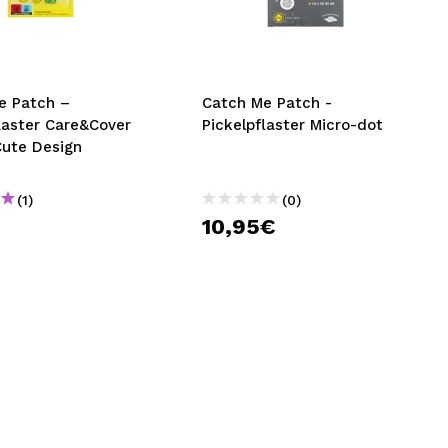
nsehen.
NUTZERKONTO ERSTELLEN
e Patch –
Catch Me Patch -
laster Care&Cover
Pickelpflaster Micro-dot
Cute Design
(1)
(0)
10,95€