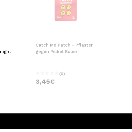
Catch Me Patch - Pflaster
night
gegen Pickel Super!
(0)
3,45€