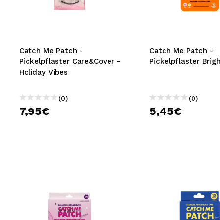
MAQUIFARMA
KOREA ZONE
TRAVEL SIZE
Catch Me Patch -
Catch Me Patch -
Pickelpflaster Care&Cover -
Pickelpflaster Brig
NATURE
Holiday Vibes
(0)
(0)
SPECIALS
7,95€
5,45€
OUTLET
SIE SIND ZURÜCKGEKEHRT!
BALD VERFÜGBAR
BLOG