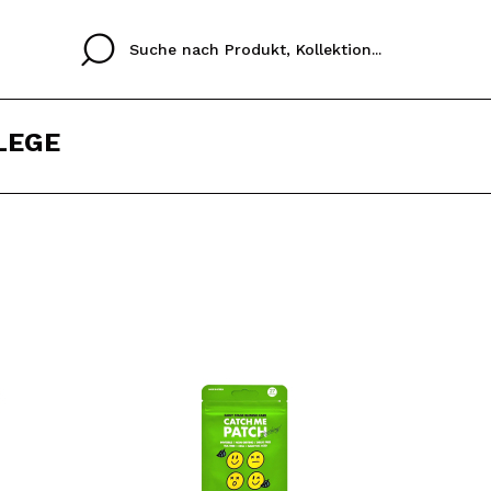
LEGE
Cristina
Antonia
Ines
Ich habe hier kein K
SPRACHE
ez que
Buena experiencia
Muy bien
Spedizi
ICH M
ALEMAN
ESPAÑOL
eriencia
imballa
ajería.
elegan
REGIS
colori sc
Durch die Erstellung e
Einkäufe schnell tätig