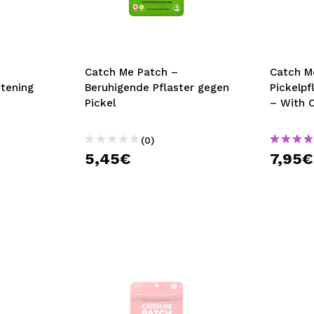
bisherigen Vorgänge ei
BE
Catch Me Patch –
Catch M
htening
Beruhigende Pflaster gegen
Pickelpf
Pickel
– With 
(0)
5,45€
7,95€