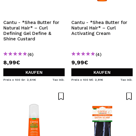
Cantu - *Shea Butter for
Cantu - *Shea Butter for
Natural Hair* – Curl
Natural Hair* – Curl
Defining Gel Define &
Activating Cream
Shine Custard
(6)
(4)
8,99€
9,99€
KAUFEN
KAUFEN
Preis x 100 Gr: 2,64€
Tax Inb.
Preis x 100 Ml: 2,81€
Tax Inb.