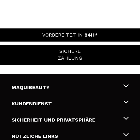
VORBEREITET IN
24H*
SICHERE
ZAHLUNG
MAQUIBEAUTY
Über uns
KUNDENDIENST
Beschäftigung
Liefer- und Versandkosten
SICHERHEIT UND PRIVATSPHÄRE
Geschenkkarten
Widerruf / Rücksendungen
Bedingungen und Datenschutz
NÜTZLICHE LINKS
Zahlung