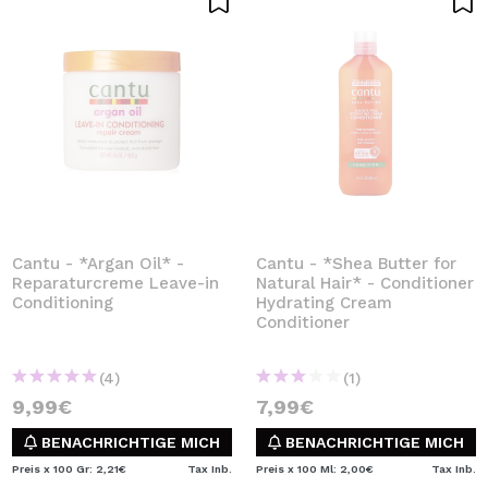
Cantu - *Argan Oil* -
Cantu - *Shea Butter for
Reparaturcreme Leave-in
Natural Hair* - Conditioner
Conditioning
Hydrating Cream
Conditioner
(4)
(1)
9,99€
7,99€
BENACHRICHTIGE MICH
BENACHRICHTIGE MICH
Preis x 100 Gr: 2,21€
Tax Inb.
Preis x 100 Ml: 2,00€
Tax Inb.