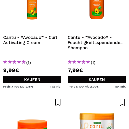
Cantu - *Avocado* - Curl
Cantu - *Avocado* -
Activating Cream
Feuchtigkeitsspendendes
Shampoo
(1)
(1)
9,99€
7,99€
KAUFEN
KAUFEN
Preis x 100 Ml: 2,81€
Tax Inb.
Preis x 100 Ml: 2,00€
Tax Inb.