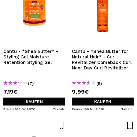
Cantu - *Shea Butter* -
Cantu - *Shea Butter for
Styling Gel Moisture
Natural Hair* - Curl
Retention Styling Gel
Revitalizer Comeback Curl
Next Day Curl Revitalizer
(7)
(5)
7,19€
9,99€
KAUFEN
KAUFEN
Preis x 100 Gr: 1,37€
Tax Inb.
Preis x 100 Ml: 2,81€
Tax Inb.