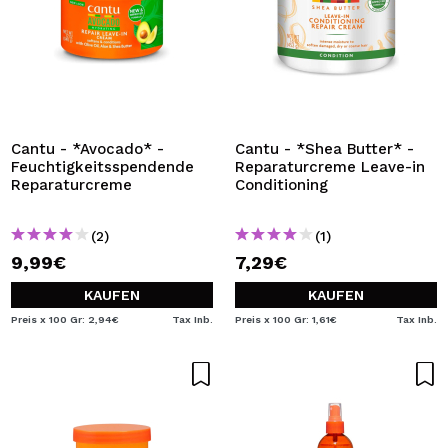
Cantu - *Avocado* -
Cantu - *Shea Butter* -
Feuchtigkeitsspendende
Reparaturcreme Leave-in
Reparaturcreme
Conditioning
(2)
(1)
9,99€
7,29€
KAUFEN
KAUFEN
Preis x 100 Gr: 2,94€
Tax Inb.
Preis x 100 Gr: 1,61€
Tax Inb.