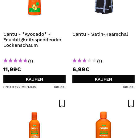
Cantu - *Avocado* -
Cantu - Satin-Haarschal
Feuchtigkeitsspendender
Lockenschaum
(1)
(1)
11,99€
6,99€
KAUFEN
KAUFEN
Preis x 100 Ml: 4,83€
Tax Inb.
Tax Inb.