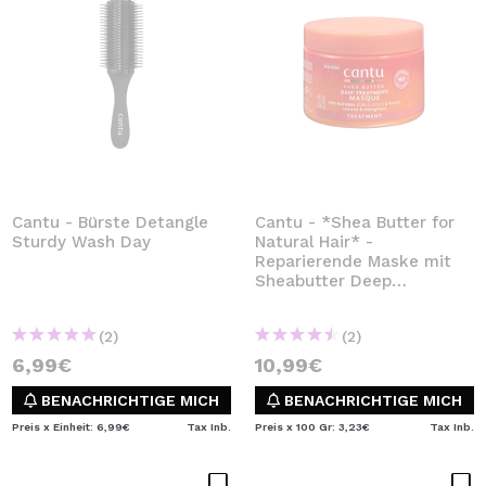
Cantu - Bürste Detangle
Cantu - *Shea Butter for
Sturdy Wash Day
Natural Hair* -
Reparierende Maske mit
Sheabutter Deep
Treatment
(2)
(2)
6,99€
10,99€
BENACHRICHTIGE MICH
BENACHRICHTIGE MICH
Preis x Einheit: 6,99€
Tax Inb.
Preis x 100 Gr: 3,23€
Tax Inb.