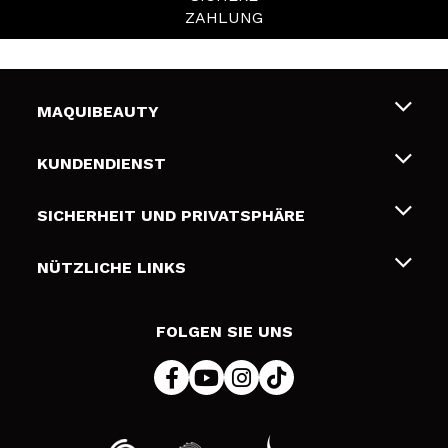
ZAHLUNG
MAQUIBEAUTY
Über uns
KUNDENDIENST
Beschäftigung
Liefer- und Versandkosten
SICHERHEIT UND PRIVATSPHÄRE
Geschenkkarten
Widerruf / Rücksendungen
Bedingungen und Datenschutz
NÜTZLICHE LINKS
Zahlung
Datenschutzrichtlinie
Kontakt
Cookies Policy
FOLGEN SIE UNS
Online Streitschlichtung (ODR)