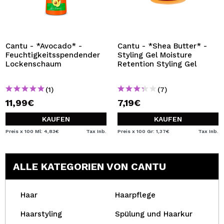
Cantu - *Avocado* -
Cantu - *Shea Butter* -
Feuchtigkeitsspendender
Styling Gel Moisture
Lockenschaum
Retention Styling Gel
(1)
(7)
11,99€
7,19€
KAUFEN
KAUFEN
Preis x 100 Ml: 4,83€
Tax Inb.
Preis x 100 Gr: 1,37€
Tax Inb.
ALLE KATEGORIEN VON CANTU
Haar
Haarpflege
Haarstyling
Spülung und Haarkur