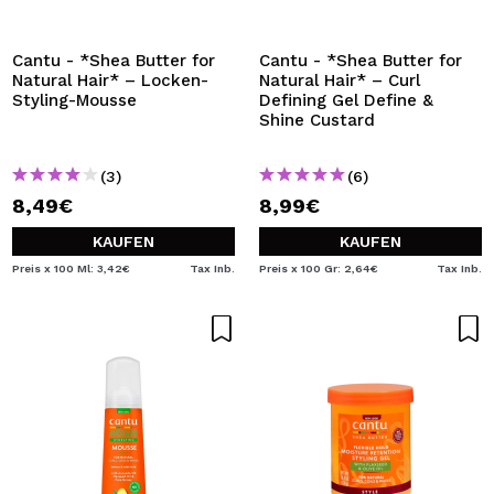
ICH MÖCHTE MICH
REGISTRIEREN
Cantu - *Shea Butter for
Cantu - *Shea Butter for
Natural Hair* – Locken-
Natural Hair* – Curl
Durch die Erstellung eines Kontos bei Maquillalia.de
Styling-Mousse
Defining Gel Define &
können Sie Ihre Einkäufe schnell tätigen, den Status Ihrer
Shine Custard
Bestellungen überprüfen und Ihre bisherigen Vorgänge
einsehen.
(3)
(6)
8,49€
8,99€
BENUTZERKONTO ERSTELLEN
KAUFEN
KAUFEN
Preis x 100 Ml: 3,42€
Tax Inb.
Preis x 100 Gr: 2,64€
Tax Inb.