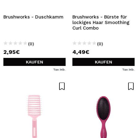
ICH MÖCHTE MICH
REGISTRIEREN
Brushworks - Duschkamm
Brushworks - Bürste für
lockiges Haar Smoothing
Durch die Erstellung eines Kontos bei Maquillalia.de
Curl Combo
können Sie Ihre Einkäufe schnell tätigen, den Status Ihrer
Bestellungen überprüfen und Ihre bisherigen Vorgänge
einsehen.
(0)
(0)
2,95€
4,49€
BENUTZERKONTO ERSTELLEN
KAUFEN
KAUFEN
Tax Inb.
Tax Inb.