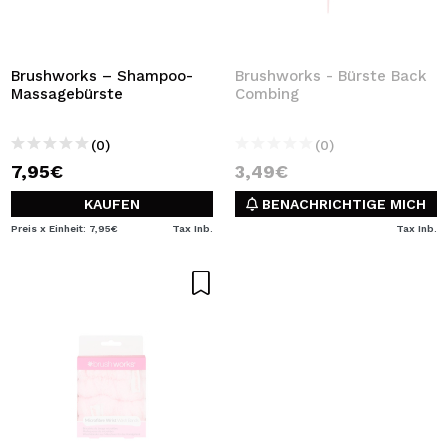
Brushworks – Shampoo-
Brushworks - Bürste Back
Massagebürste
Combing
(0)
(0)
7,95€
3,49€
KAUFEN
BENACHRICHTIGE MICH
Preis x Einheit: 7,95€
Tax Inb.
Tax Inb.