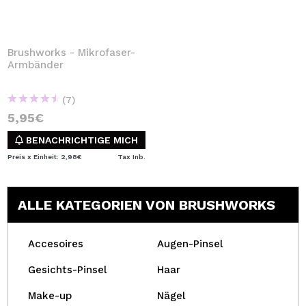
Brushworks - Mikrofaser-
Armbänder
(7)
5,95€
BENACHRICHTIGE MICH
Preis x Einheit: 2,98€
Tax Inb.
ALLE KATEGORIEN VON BRUSHWORKS
Accesoires
Augen-Pinsel
Gesichts-Pinsel
Haar
Make-up
Nägel