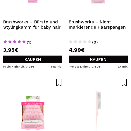
Brushworks – Bürste und
Brushworks – Nicht
Stylingkamm für baby hair
markierende Haarspangen
(1)
(0)
3,95€
4,99€
KAUFEN
KAUFEN
Preis x Einheit: 3,95€
Tax Inb.
Preis x Einheit: 0,62€
Tax Inb.