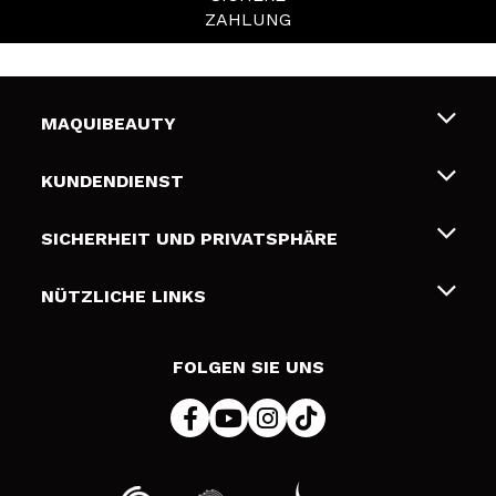
ZAHLUNG
MAQUIBEAUTY
Über uns
KUNDENDIENST
Beschäftigung
Liefer- und Versandkosten
SICHERHEIT UND PRIVATSPHÄRE
Geschenkkarten
Widerruf / Rücksendungen
Bedingungen und Datenschutz
NÜTZLICHE LINKS
Zahlung
Datenschutzrichtlinie
Kontakt
Cookies Policy
FOLGEN SIE UNS
Online Streitschlichtung (ODR)