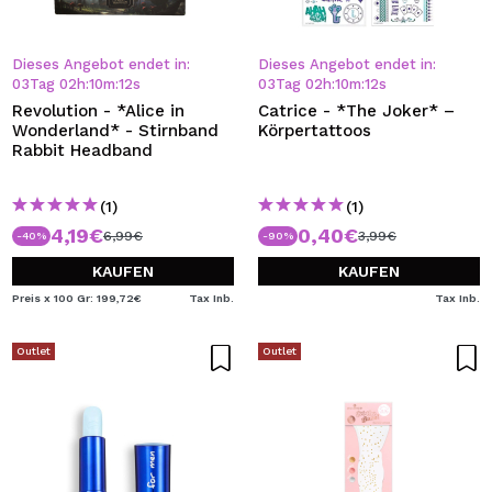
Dieses Angebot endet in:
Dieses Angebot endet in:
03
Tag
02
h
:
10
m
:
12
s
03
Tag
02
h
:
10
m
:
12
s
Revolution - *Alice in
Catrice - *The Joker* –
Wonderland* - Stirnband
Körpertattoos
Rabbit Headband
(1)
(1)
4,19€
0,40€
6,99€
3,99€
-40%
-90%
KAUFEN
KAUFEN
Preis x 100 Gr: 199,72€
Tax Inb.
Tax Inb.
Outlet
Outlet