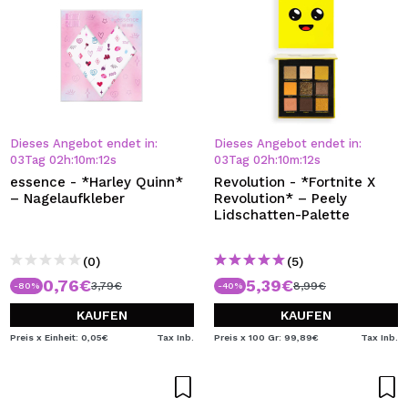
Dieses Angebot endet in:
Dieses Angebot endet in:
03
Tag
02
h
:
10
m
:
12
s
03
Tag
02
h
:
10
m
:
12
s
essence - *Harley Quinn*
Revolution - *Fortnite X
– Nagelaufkleber
Revolution* – Peely
Lidschatten-Palette
(0)
(5)
0,76€
5,39€
3,79€
8,99€
-80%
-40%
KAUFEN
KAUFEN
Preis x Einheit: 0,05€
Tax Inb.
Preis x 100 Gr: 99,89€
Tax Inb.