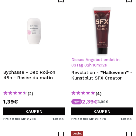
Dieses Angebot endet in:
03
Tag
02
h
:
10
m
:
12
s
Byphasse - Deo Roll-on
Revolution - *Halloween* -
48h - Rosée du matin
Kunstblut SFX Creator
(2)
(4)
1,39€
2,39€
3,99€
-40%
KAUFEN
KAUFEN
Preis x 100 Ml: 2,78€
Tax Inb.
Preis x 100 Ml: 23,47€
Tax Inb.
Outlet