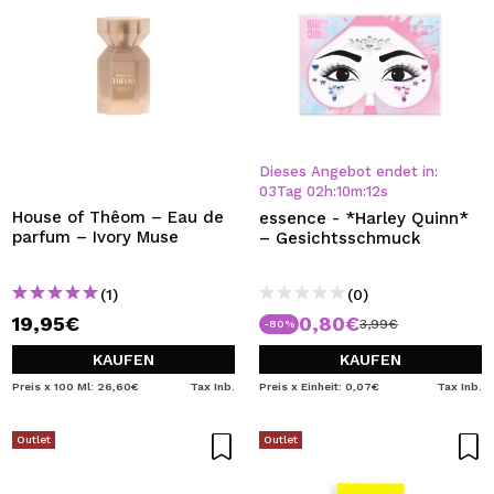
Dieses Angebot endet in:
03
Tag
02
h
:
10
m
:
12
s
House of Thêom – Eau de
essence - *Harley Quinn*
parfum – Ivory Muse
– Gesichtsschmuck
(1)
(0)
19,95€
0,80€
3,99€
-80%
KAUFEN
KAUFEN
Preis x 100 Ml: 26,60€
Tax Inb.
Preis x Einheit: 0,07€
Tax Inb.
Outlet
Outlet