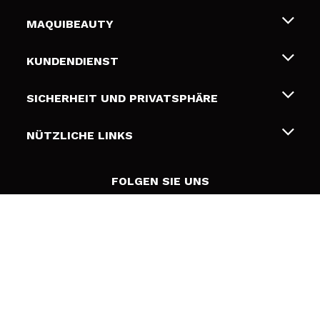
MAQUIBEAUTY
Über uns
KUNDENDIENST
Beschäftigung
Liefer- und Versandkosten
SICHERHEIT UND PRIVATSPHÄRE
Geschenkkarten
Widerruf / Rücksendungen
Bedingungen und Datenschutz
NÜTZLICHE LINKS
Zahlung
Datenschutzrichtlinie
Kontakt
Cookies Policy
FOLGEN SIE UNS
Online Streitschlichtung (ODR)
© 2026 DSM Beauty, S.L.