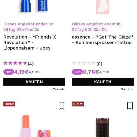
Dieses Angebot endet in:
Dieses Angebot endet in:
03
Tag
02
h
:
10
m
:
12
s
03
Tag
02
h
:
10
m
:
12
s
Revolution - *Friends X
essence - *Get The Glaze*
Revolution* -
- Sommersprossen-Tattoo
Lippenbalsam - Joey
(4)
(0)
4,19€
0,76€
6,99€
3,79€
-40%
-80%
KAUFEN
KAUFEN
Tax Inb.
Tax Inb.
Outlet
Outlet