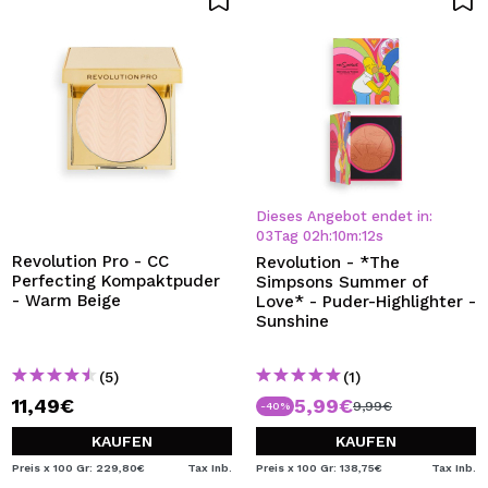
Dieses Angebot endet in:
03
Tag
02
h
:
10
m
:
12
s
Revolution Pro - CC
Revolution - *The
Perfecting Kompaktpuder
Simpsons Summer of
- Warm Beige
Love* - Puder-Highlighter -
Sunshine
(5)
(1)
11,49€
5,99€
9,99€
-40%
KAUFEN
KAUFEN
Preis x 100 Gr: 229,80€
Tax Inb.
Preis x 100 Gr: 138,75€
Tax Inb.