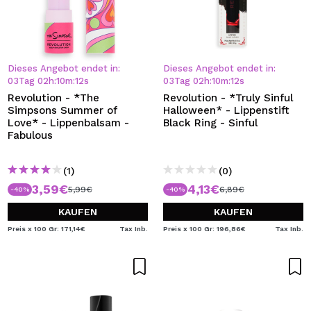
Dieses Angebot endet in:
Dieses Angebot endet in:
03
Tag
02
h
:
10
m
:
12
s
03
Tag
02
h
:
10
m
:
12
s
Revolution - *The
Revolution - *Truly Sinful
Simpsons Summer of
Halloween* - Lippenstift
Love* - Lippenbalsam -
Black Ring - Sinful
Fabulous
(1)
(0)
3,59€
4,13€
5,99€
6,89€
-40%
-40%
KAUFEN
KAUFEN
Preis x 100 Gr: 171,14€
Tax Inb.
Preis x 100 Gr: 196,86€
Tax Inb.