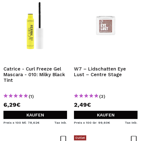
Catrice - Curl Freeze Gel
W7 – Lidschatten Eye
Mascara - 010: Milky Black
Lust – Centre Stage
Tint
(1)
(3)
6,29€
2,49€
KAUFEN
KAUFEN
Preis x 100 Ml: 78,62€
Tax Inb.
Preis x 100 Gr: 99,60€
Tax Inb.
Outlet