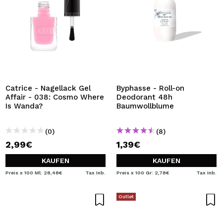
Catrice - Nagellack Gel
Byphasse - Roll-on
Affair - 038: Cosmo Where
Deodorant 48h
Is Wanda?
Baumwollblume
(0)
(8)
2,99€
1,39€
KAUFEN
KAUFEN
Preis x 100 Ml: 28,48€
Tax Inb.
Preis x 100 Gr: 2,78€
Tax Inb.
Outlet