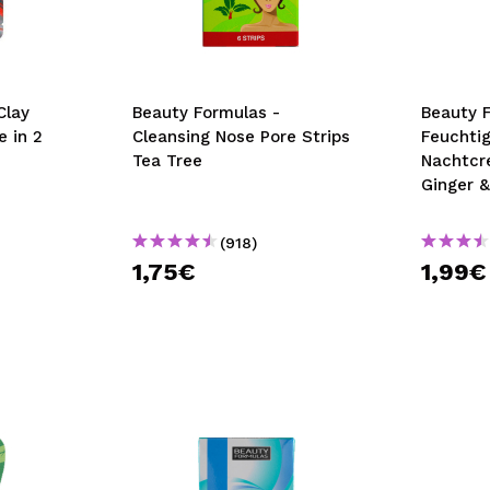
bisherigen Vorgänge ei
BE
Clay
Beauty Formulas -
Beauty 
e in 2
Cleansing Nose Pore Strips
Feuchti
Tea Tree
Nachtcr
Ginger 
(918)
1,75€
1,99€