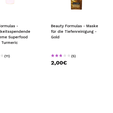
nsehen.
NUTZERKONTO ERSTELLEN
Formulas -
Beauty Formulas - Maske
gkeitsspendende
für die Tiefenreinigung -
eme Superfood
Gold
& Turmeric
(11)
(5)
2,00€