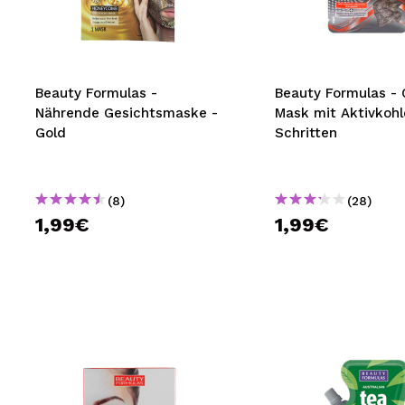
MAQUIFARMA
KOREA ZONE
TRAVEL SIZE
Beauty Formulas -
Beauty Formulas - 
Nährende Gesichtsmaske -
Mask mit Aktivkohl
NATURE
Gold
Schritten
SPECIALS
(8)
(28)
OUTLET
1,99€
1,99€
SIE SIND ZURÜCKGEKEHRT!
BALD VERFÜGBAR
BLOG