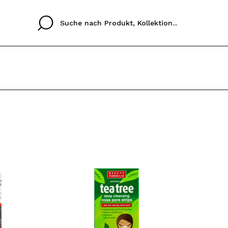
Cristina
Antonia
Ines
Ich habe hier kein K
SPRACHE
ez que
Buena experiencia
Muy bien
Spedizi
ICH M
ALEMAN
ESPAÑOL
eriencia
imballa
ajería.
elegan
REGIS
colori sc
Durch die Erstellung e
Einkäufe schnell tätig