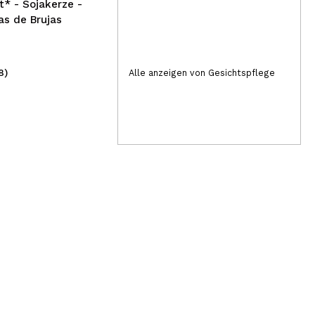
* - Sojakerze -
as de Brujas
8)
(3)
Alle anzeigen von Gesichtspflege
4,99€
8,