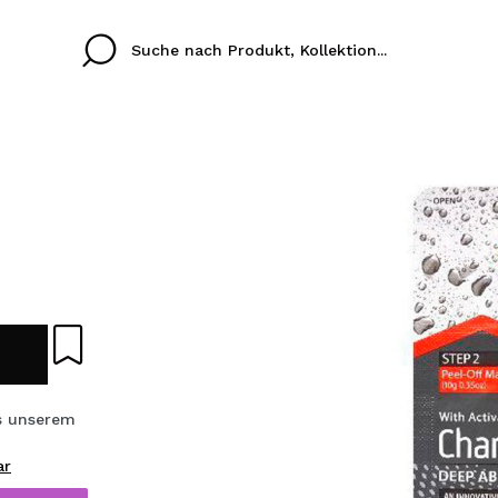
Cristina
Antonia
Ines
Ich habe hier kein K
SPRACHE
ez que
Buena experiencia
Muy bien
Spedizi
ICH M
ALEMAN
ESPAÑOL
eriencia
imballa
ajería.
elegan
REGIS
colori sc
s unserem
Durch die Erstellung e
ar
Einkäufe schnell tätig