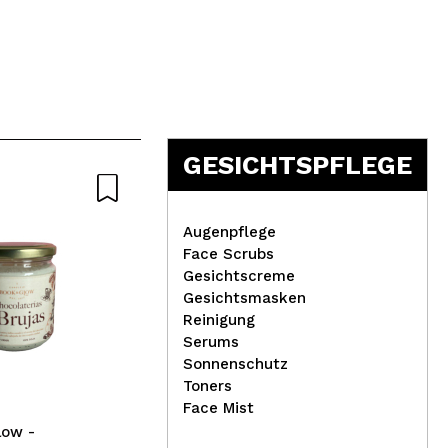
5
GESICHTSPFLEGE
Nat
Augenpflege
Face Scrubs
Gesichtscreme
Gesichtsmasken
Reinigung
The Fruit Company – 2-in-1
Eco
Serums
schäumendes Körperpeeling
Pee
Sonnenschutz
– Strawberry
für
Toners
Face Mist
low -