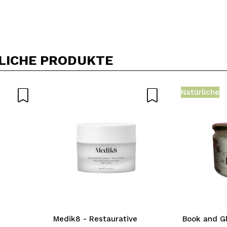
Ein Video oder Foto teilen
Dein Video könnte das erste sein. Stell es dir vor...
LICHE PRODUKTE
5/
Kauf empfehlen?
Ja
Nein
Natürliche
DEN
Medik8 - Restaurative
Book and G