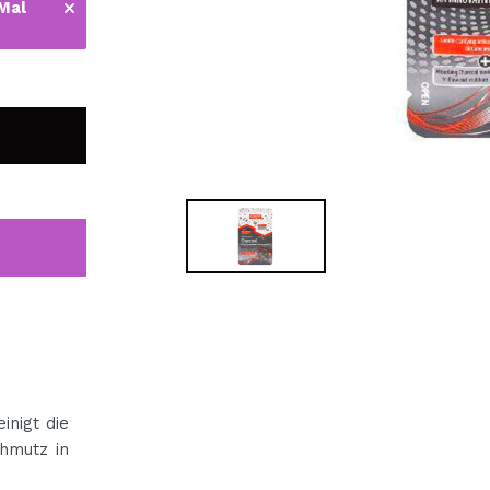
 Mal
bisherigen Vorgänge ei
BE
inigt die
chmutz in