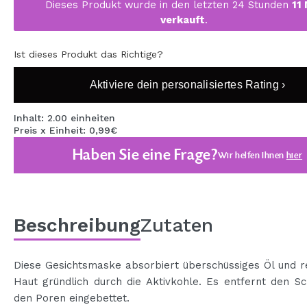
Dieses Produkt wurde in den letzten 24 Stunden
11
MAQUIFARMA
verkauft
.
KOREA ZONE
Ist dieses Produkt das Richtige?
TRAVEL SIZE
Aktiviere dein personalisiertes Rating ›
NATURE
Inhalt: 2.00 einheiten
Preis x Einheit: 0,99€
SPECIALS
Haben Sie eine Frage?
Wir helfen Ihnen
hier
OUTLET
SIE SIND ZURÜCKGEKEHRT!
BALD VERFÜGBAR
Beschreibung
Zutaten
BLOG
Diese Gesichtsmaske absorbiert überschüssiges Öl und re
Haut gründlich durch die Aktivkohle. Es entfernt den S
den Poren eingebettet.