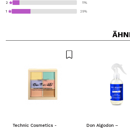
2
11%
1
29%
ÄHN
Würden Sie diesen 
SEN
Technic Cosmetics -
Don Algodon –