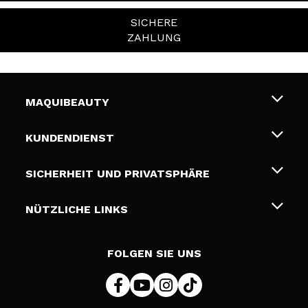
SICHERE
ZAHLUNG
MAQUIBEAUTY
Über uns
KUNDENDIENST
Beschäftigung
Liefer- und Versandkosten
SICHERHEIT UND PRIVATSPHÄRE
Geschenkkarten
Widerruf / Rücksendungen
Bedingungen und Datenschutz
NÜTZLICHE LINKS
Zahlung
Datenschutzrichtlinie
Kontakt
Cookies Policy
FOLGEN SIE UNS
Online Streitschlichtung (ODR)