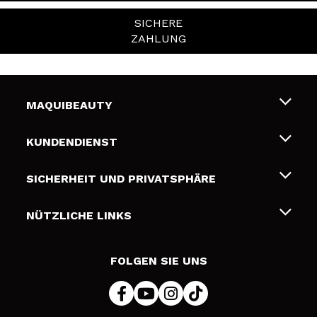
SICHERE
ZAHLUNG
MAQUIBEAUTY
Über uns
KUNDENDIENST
Beschäftigung
Liefer- und Versandkosten
SICHERHEIT UND PRIVATSPHÄRE
Geschenkkarten
Widerruf / Rücksendungen
Bedingungen und Datenschutz
NÜTZLICHE LINKS
Zahlung
Datenschutzrichtlinie
Kontakt
Cookies Policy
FOLGEN SIE UNS
Online Streitschlichtung (ODR)