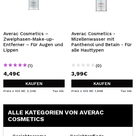
Averac Cosmetics –
Averac Cosmetics -
Zweiphasen-Make-up-
Mizellenwasser mit
Entferner – Für Augen und
Panthenol und Betain - Für
Lippen
alle Hauttypen
(1)
(0)
4,49€
3,99€
KAUFEN
KAUFEN
Preis x 100 Ml: 2,24€
Tax Inb.
Preis x 100 Ml: 1,99€
Tax Inb.
ALLE KATEGORIEN VON AVERAC
COSMETICS