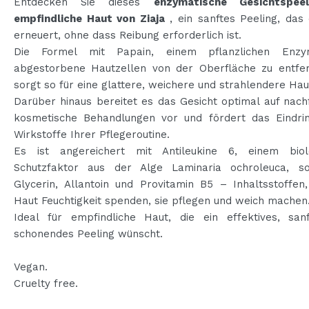
Entdecken Sie dieses
enzymatische Gesichtspeel
empfindliche Haut von Ziaja
, ein sanftes Peeling, das
erneuert, ohne dass Reibung erforderlich ist.
Die Formel mit Papain, einem pflanzlichen Enzym
abgestorbene Hautzellen von der Oberfläche zu entfe
sorgt so für eine glattere, weichere und strahlendere Hau
Darüber hinaus bereitet es das Gesicht optimal auf nac
kosmetische Behandlungen vor und fördert das Eindri
Wirkstoffe Ihrer Pflegeroutine.
Es ist angereichert mit Antileukine 6, einem biol
Schutzfaktor aus der Alge Laminaria ochroleuca, s
Glycerin, Allantoin und Provitamin B5 – Inhaltsstoffen
Haut Feuchtigkeit spenden, sie pflegen und weich machen
Ideal für empfindliche Haut, die ein effektives, san
schonendes Peeling wünscht.
Vegan.
Cruelty free.