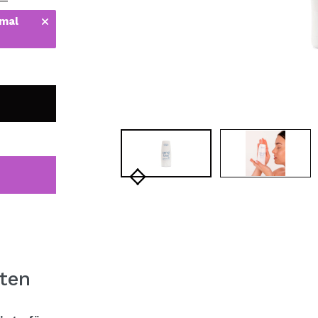
bisherigen Vorgänge ei
 mal
BE
ten