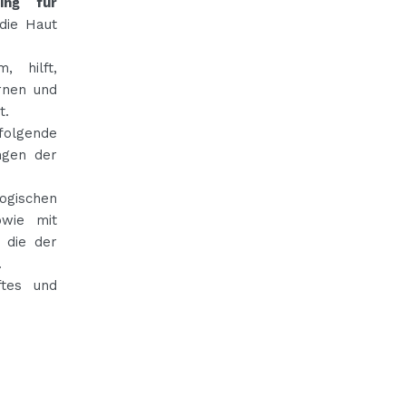
ing für
 die Haut
, hilft,
rnen und
t.
hfolgende
ngen der
ogischen
owie mit
, die der
.
ftes und