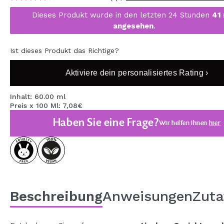
MAQUIFARMA
Dieses Produkt wurde in den letzten 24 Stunden
41
angesehen
.
KOREA ZONE
TRAVEL SIZE
Ist dieses Produkt das Richtige?
NATURE
Aktiviere dein personalisiertes Rating ›
Inhalt: 60.00 ml
SPECIALS
Preis x 100 Ml: 7,08€
Haben Sie eine Frage?
OUTLET
Wir helfen Ihnen
hier
SIE SIND ZURÜCKGEKEHRT!
BALD VERFÜGBAR
BLOG
Beschreibung
Anweisungen
Zuta