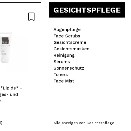
GESICHTSPFLEGE
Natürliche
Augenpflege
Face Scrubs
Gesichtscreme
Gesichtsmasken
Eig
Reinigung
Eye
Serums
Natura Siberica - *Lab
Sonnenschutz
Biome* - Verjüngende
Toners
Augenkonturpflaster mit
Face Mist
24-karätigem Gold
 *Lipids* -
ges- und
e
1)
(2)
Alle anzeigen von Gesichtspflege
14,90€
2,