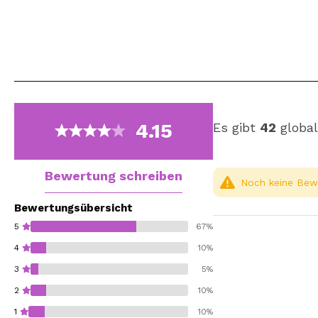
4.15
Es gibt
42
global
Bewertung schreiben
Noch keine Bewe
Bewertungsübersicht
5
67%
4
10%
3
5%
2
10%
1
10%