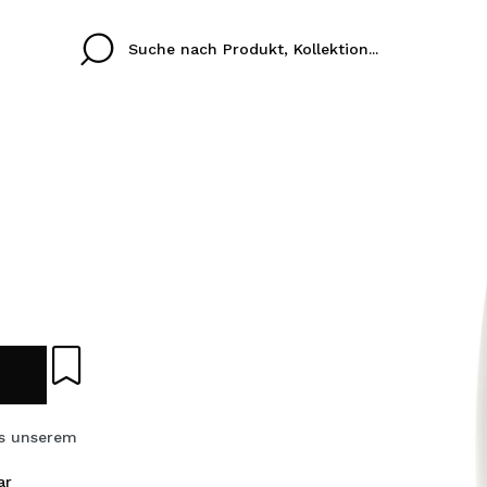
Cristina
Antonia
Ines
Ich habe hier kein K
SPRACHE
ez que
Buena experiencia
Muy bien
Spedizi
ICH M
ALEMAN
ESPAÑOL
eriencia
imballa
ajería.
elegan
REGIS
colori sc
s unserem
Durch die Erstellung e
Einkäufe schnell tätig
ar