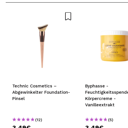
Technic Cosmetics –
Byphasse -
Abgewinkelter Foundation-
Feuchtigkeitsspend
Pinsel
Körpercreme -
Vanilleextrakt
(12)
(5)
3,49€
3,49€