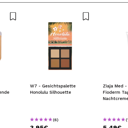
W7 - Gesichtspalette
Ziaja Med -
ende
Honolulu Silhouette
Fioderm Ta
Nachtcrem
(6)
(
3,95€
5,49€