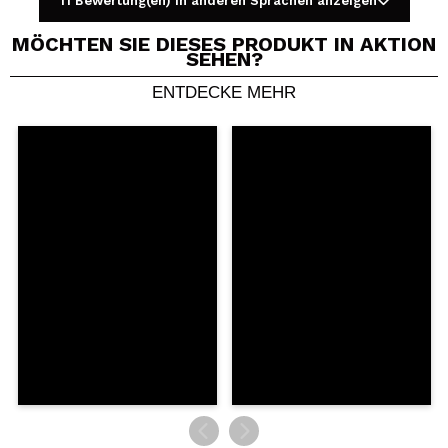
11 Bewertung(en) in anderen Sprachen anzeigen
MÖCHTEN SIE DIESES PRODUKT IN AKTION
SEHEN?
ENTDECKE MEHR
Ein Video oder Foto teilen
Dein Video könnte das erste sein. Stell es dir vor...
Würden Sie diesen Kauf empfehlen?
Ja
Nein
5/5
SENDEN