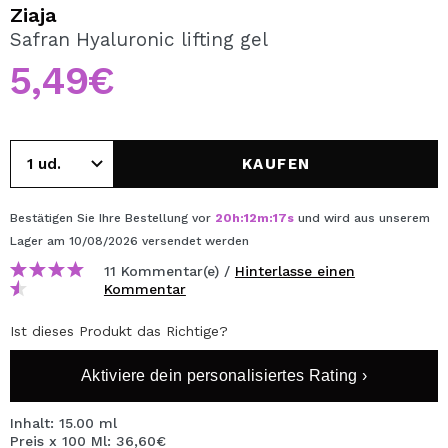
ICH MÖCHTE MICH
Ziaja
REGISTRIEREN
Safran Hyaluronic lifting gel
5,49€
Durch die Erstellung eines Kontos bei Maquillalia.de
können Sie Ihre Einkäufe schnell tätigen, den Status Ihrer
Bestellungen überprüfen und Ihre bisherigen Vorgänge
einsehen.
KAUFEN
BENUTZERKONTO ERSTELLEN
Bestätigen Sie Ihre Bestellung vor
20
h
:
12
m
:
16
s
und wird aus unserem
Lager
am 10/08/2026
versendet werden
11 Kommentar(e) /
Hinterlasse einen
Kommentar
Ist dieses Produkt das Richtige?
Aktiviere dein personalisiertes Rating ›
Inhalt: 15.00 ml
Preis x 100 Ml: 36,60€