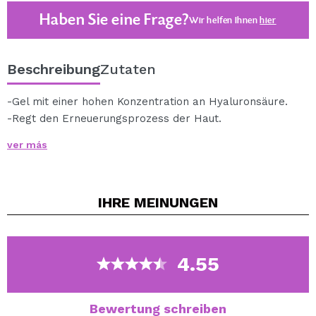
Haben Sie eine Frage?
Wir helfen Ihnen
hier
Beschreibung
Zutaten
-Gel mit einer hohen Konzentration an Hyaluronsäure.
-Regt den Erneuerungsprozess der Haut.
-Bietet einen sofortigen lifting-Effekt.
ver más
-Es erhöht die Synthese von Kollagen und
Hyaluronsäure.
-Es reduziert die Unvollkommenheiten der müde Haut.
IHRE
MEINUNGEN
-Glättet Falten.
15ml.
Über diesen Link können Sie auf alle Produkte
der Safran-Linie zugreifen.
4.55
Bewertung schreiben