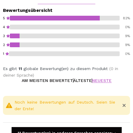
Bewertungsübersicht
5
82%
4
0%
3
9%
2
9%
1
0%
Es gibt
11
globale Bewertung(en) zu diesem Produkt
(0 in
deiner Sprache)
AM MEISTEN BEWERTET
ÄLTESTE
NEUESTE
Noch keine Bewertungen auf Deutsch. Seien Sie
der Erste!