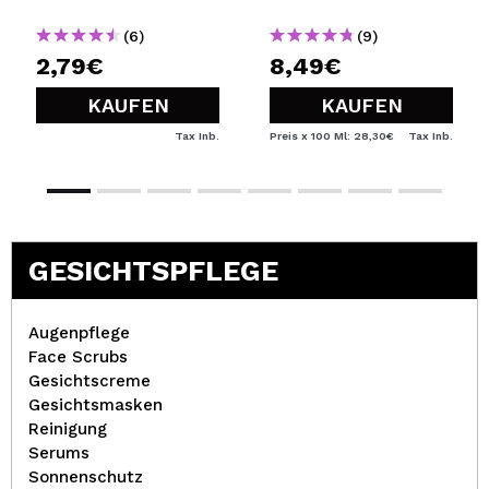
(6)
(9)
2,79€
8,49€
KAUFEN
KAUFEN
Tax Inb.
Preis x 100 Ml: 28,30€
Tax Inb.
GESICHTSPFLEGE
Augenpflege
Face Scrubs
Gesichtscreme
Gesichtsmasken
Reinigung
Serums
Sonnenschutz