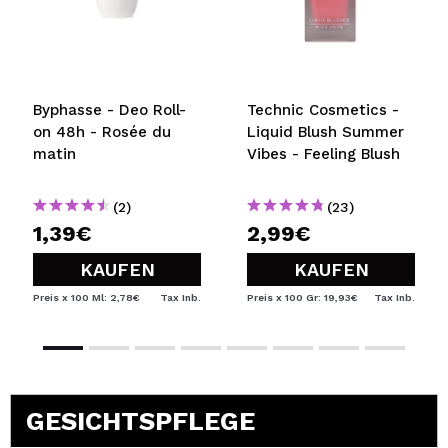
Byphasse - Deo Roll-
Technic Cosmetics -
on 48h - Rosée du
Liquid Blush Summer
matin
Vibes - Feeling Blush
(2)
(23)
1,39€
2,99€
KAUFEN
KAUFEN
Preis x 100 Ml: 2,78€
Tax Inb.
Preis x 100 Gr: 19,93€
Tax Inb.
GESICHTSPFLEGE