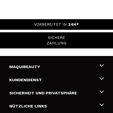
VORBEREITET IN
24H*
SICHERE
ZAHLUNG
MAQUIBEAUTY
Über uns
KUNDENDIENST
Beschäftigung
Liefer- und Versandkosten
SICHERHEIT UND PRIVATSPHÄRE
Geschenkkarten
Widerruf / Rücksendungen
Bedingungen und Datenschutz
NÜTZLICHE LINKS
Zahlung
Datenschutzrichtlinie