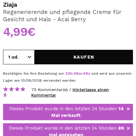
ICH MÖCHTE MICH
Ziaja
REGISTRIEREN
Regenerierende und pflegende Creme für
Gesicht und Hals - Acai Berry
Durch die Erstellung eines Kontos bei Maquillalia.de
können Sie Ihre Einkäufe schnell tätigen, den Status Ihrer
4,99€
Bestellungen überprüfen und Ihre bisherigen Vorgänge
einsehen.
KAUFEN
BENUTZERKONTO ERSTELLEN
Bestätigen Sie Ihre Bestellung vor
22
h
:
38
m
:
57
s
und wird aus unserem
Lager
am 10/08/2026
versendet werden
75 Kommentar(e) /
Hinterlasse einen
Kommentar
Dieses Produkt wurde in den letzten 24 Stunden
14
Mal verkauft
.
Dieses Produkt wurde in den letzten 24 Stunden
86
mal angesehen
.