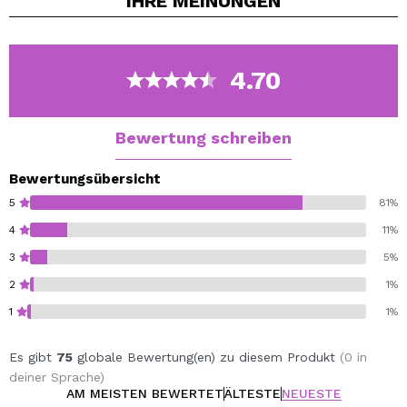
IHRE
MEINUNGEN
Beere, Vitamine E und B5.
Über diesen Link können Sie auf alle Produkte der Acai
Berry-Linie zugreifen.
4.70
Bewertung schreiben
Bewertungsübersicht
5
81%
4
11%
3
5%
2
1%
1
1%
Es gibt
75
globale Bewertung(en) zu diesem Produkt
(0 in
deiner Sprache)
AM MEISTEN BEWERTET
ÄLTESTE
NEUESTE