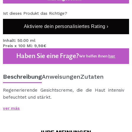
Ist dieses Produkt das Richtige?
Aktiviere dein personalisiertes Rating ›
Inhalt: 50.00 ml
Preis x 100 Ml: 9,98€
Haben Sie eine Frage?
Wir helfen Ihnen
hier
Beschreibung
Anweisungen
Zutaten
Regenerierende Gesichtscreme, die die Haut intensiv
befeuchtet und stärkt.
Verbessert die Flexibilität der Haut.
ver más
Glättet Falten und hat antioxidative Eigenschaften.
Ideal für die Regeneration der Haut bei Nacht.
Hauptinhaltsstoffe: Hyaluronsäure, Beta-Glucan, Acai-