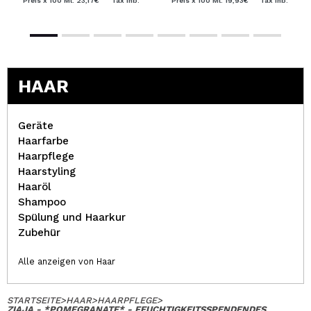
Preis x 100 Ml: 23,17€
Tax Inb.
Preis x 100 Ml: 19,93€
Tax Inb.
HAAR
Geräte
Haarfarbe
Haarpflege
Haarstyling
Haaröl
Shampoo
Spülung und Haarkur
Zubehür
Alle anzeigen von Haar
STARTSEITE
>
HAAR
>
HAARPFLEGE
>
ZIAJA - *POMEGRANATE* - FEUCHTIGKEITSSPENDENDES