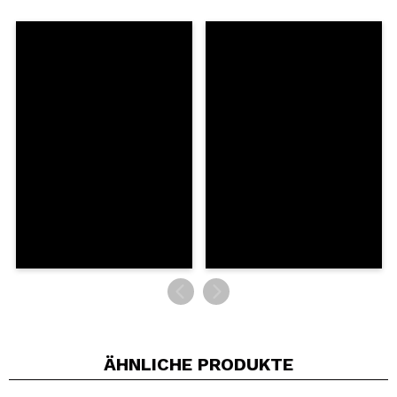
Ein Video oder Foto teilen
Dein Video könnte das erste sein. Stell es dir vor...
Würden Sie diesen Kauf empfehlen?
Ja
Nein
5/5
SENDEN
ÄHNLICHE PRODUKTE