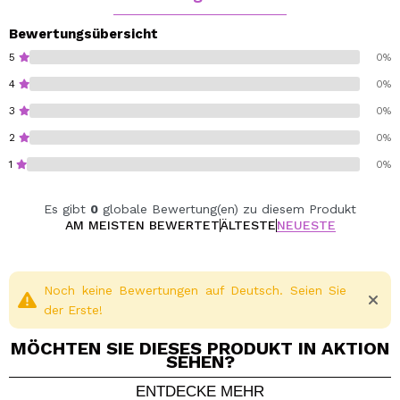
Kopfhaut und schafft eine optimale Umgebung für
das Haarwachstum.
Bewertungsübersicht
Erneuern Sie Ihre Kopfhaut mit diesem natürlichen
5
0%
Peeling für eine gesunde Basis ohne Unreinheiten.
4
0%
3
0%
Vegan.
Cruelty free.
2
0%
1
0%
Es gibt
0
globale Bewertung(en) zu diesem Produkt
AM MEISTEN BEWERTET
ÄLTESTE
NEUESTE
Noch keine Bewertungen auf Deutsch. Seien Sie
der Erste!
MÖCHTEN SIE DIESES PRODUKT IN AKTION
SEHEN?
ENTDECKE MEHR