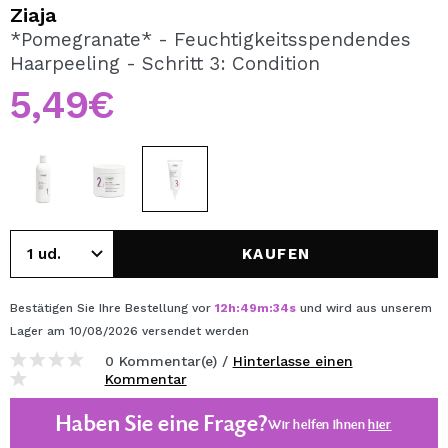
ICH MÖCHTE MICH
Ziaja
REGISTRIEREN
*Pomegranate* - Feuchtigkeitsspendendes
Haarpeeling - Schritt 3: Condition
Durch die Erstellung eines Kontos bei Maquillalia.de
können Sie Ihre Einkäufe schnell tätigen, den Status Ihrer
5,49€
Bestellungen überprüfen und Ihre bisherigen Vorgänge
einsehen.
BENUTZERKONTO ERSTELLEN
KAUFEN
Bestätigen Sie Ihre Bestellung vor
12
h
:
49
m
:
34
s
und wird aus unserem
Lager
am 10/08/2026
versendet werden
0 Kommentar(e) /
Hinterlasse einen
Kommentar
Haben Sie eine Frage?
Wir helfen Ihnen
hier