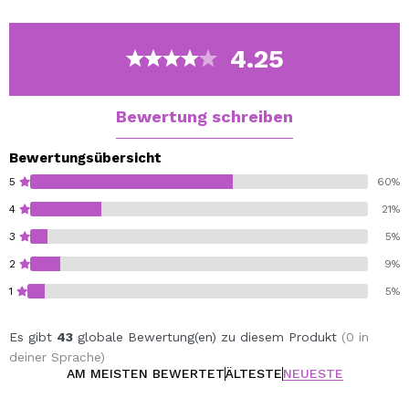
Wasser abspülen. Wirkstoffe: Orange Butter, Coco-
Glucosido.
4.25
Bewertung schreiben
Bewertungsübersicht
5
60%
4
21%
3
5%
2
9%
1
5%
Es gibt
43
globale Bewertung(en) zu diesem Produkt
(0 in
deiner Sprache)
AM MEISTEN BEWERTET
ÄLTESTE
NEUESTE