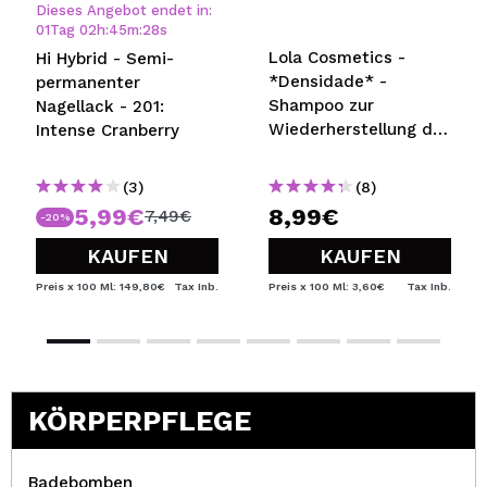
Dieses Angebot endet in:
01
Tag
02
h
:
45
m
:
28
s
Lola Cosmetics -
Hi Hybrid - Semi-
*Densidade* -
permanenter
Shampoo zur
Nagellack - 201:
Wiederherstellung der
Intense Cranberry
Dichte
(3)
(8)
5,99€
8,99€
7,49€
-20%
KAUFEN
KAUFEN
Preis x 100 Ml: 149,80€
Tax Inb.
Preis x 100 Ml: 3,60€
Tax Inb.
KÖRPERPFLEGE
Badebomben