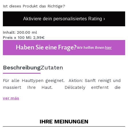
Ist dieses Produkt das Richtige?
Aktiviere dein personalisiertes Rating ›
Inhalt: 200.00 ml
Preis x 100 Ml: 2,99€
Haben Sie eine Frage?
Wir helfen Ihnen
hier
Beschreibung
Zutaten
Für alle Hauttypen geeignet. Aktion: Sanft reinigt und
massiert Ihre Haut. Délicately entfernt die
abgestorbenen Hautzellen. Es verbessert den
ver más
Blutkreislauf und sauerstoffhaltige Verbindungen die
Zellen. Natürliche Weichheit zurück auf der Haut
Anfahrt: Wenden Sie 1-2 mal pro Woche bis nasse Haut
IHRE
MEINUNGEN
mit kreisenden Bewegungen massieren. Mit warmem