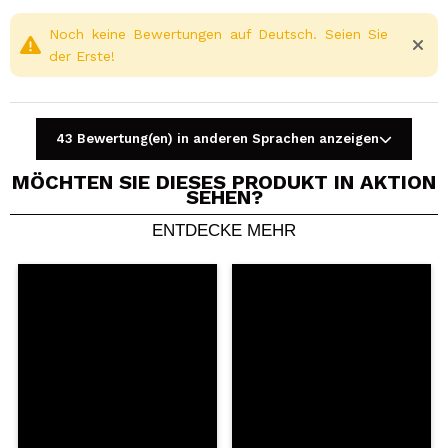
Noch keine Bewertungen auf Deutsch. Seien Sie
der Erste!
43 Bewertung(en) in anderen Sprachen anzeigen
MÖCHTEN SIE DIESES PRODUKT IN AKTION
SEHEN?
ENTDECKE MEHR
Ein Video oder Foto teilen
Dein Video könnte das erste sein. Stell es dir vor...
Würden Sie diesen Kauf empfehlen?
Ja
Nein
5/5
SENDEN