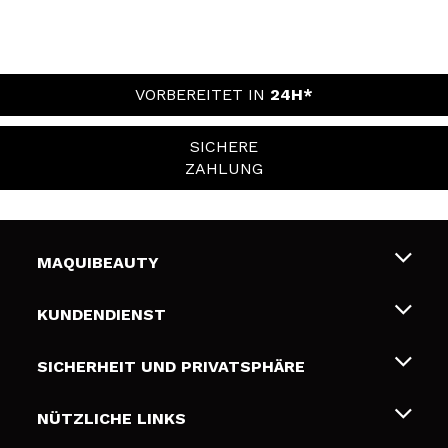
VORBEREITET IN
24H*
SICHERE
ZAHLUNG
MAQUIBEAUTY
Über uns
KUNDENDIENST
Beschäftigung
Liefer- und Versandkosten
SICHERHEIT UND PRIVATSPHÄRE
Geschenkkarten
Widerruf / Rücksendungen
Bedingungen und Datenschutz
NÜTZLICHE LINKS
Zahlung
Datenschutzrichtlinie