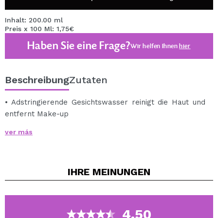
Inhalt: 200.00 ml
Preis x 100 Ml: 1,75€
Haben Sie eine Frage?
Wir helfen Ihnen
hier
Beschreibung
Zutaten
• Adstringierende Gesichtswasser reinigt die Haut und
entfernt Make-up
• reduziert vergrößerte Poren
ver más
• Säuren enthält organische Exfoliating Activity
• hilft Akne-Läsionen zu beruhigen.
• Bereitet die Haut auf weitere kosmetische
IHRE
MEINUNGEN
Behandlung.
Über diesen Link können Sie auf alle Produkte der
Manuka Tree-Linie zugreifen.
4.50