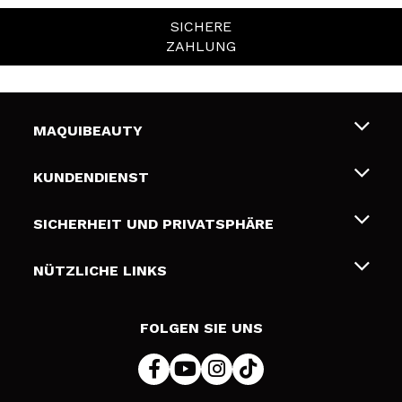
SICHERE
ZAHLUNG
MAQUIBEAUTY
Über uns
KUNDENDIENST
Beschäftigung
Liefer- und Versandkosten
SICHERHEIT UND PRIVATSPHÄRE
Geschenkkarten
Widerruf / Rücksendungen
Bedingungen und Datenschutz
NÜTZLICHE LINKS
Zahlung
Datenschutzrichtlinie
Kontakt
Cookies Policy
FOLGEN SIE UNS
Online Streitschlichtung (ODR)