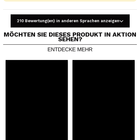
210 Bewertung(en) in anderen Sprachen anzeigen
MÖCHTEN SIE DIESES PRODUKT IN AKTION
SEHEN?
ENTDECKE MEHR
Ein Video oder Foto teilen
Dein Video könnte das erste sein. Stell es dir vor...
Würden Sie diesen Kauf empfehlen?
Ja
Nein
5/5
SENDEN