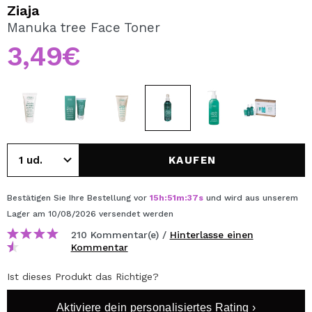
ICH MÖCHTE MICH
Ziaja
REGISTRIEREN
Manuka tree Face Toner
3,49€
Durch die Erstellung eines Kontos bei Maquillalia.de
können Sie Ihre Einkäufe schnell tätigen, den Status Ihrer
Bestellungen überprüfen und Ihre bisherigen Vorgänge
einsehen.
BENUTZERKONTO ERSTELLEN
KAUFEN
Bestätigen Sie Ihre Bestellung vor
15
h
:
51
m
:
37
s
und wird aus unserem
Lager
am 10/08/2026
versendet werden
210 Kommentar(e) /
Hinterlasse einen
Kommentar
Ist dieses Produkt das Richtige?
Aktiviere dein personalisiertes Rating ›