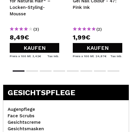
for Natural Hair* –
Gel Nail Colour - 47:
Locken-Styling-
Pink Ink
Mousse
(3)
(2)
8,49€
1,99€
KAUFEN
KAUFEN
Preis x 100 Ml: 3,42€
Tax Inb.
Preis x 100 Ml: 24,87€
Tax Inb.
GESICHTSPFLEGE
Augenpflege
Face Scrubs
Gesichtscreme
Gesichtsmasken