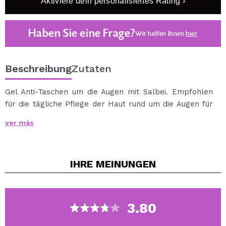
Aktiviere dein personalisiertes Rating ›
Haben Sie eine Frage?
Wir helfen Ihnen
hier
Beschreibung
Zutaten
Gel Anti-Taschen um die Augen mit Salbei. Empfohlen
für die tägliche Pflege der Haut rund um die Augen für
alle Altersgruppen.
ver más
Aktion:
- Reduziert Tränensäcke unter den Augen.
- Pflegt, spendet Feuchtigkeit und strafft die Haut.
IHRE
MEINUNGEN
- Töne und strafft die Haut leicht.
Wirkstoffe:
- Salbei-Extrakt
- Provitamin B5 (D-Panthenol)
3.80
Wie zu verwenden:
- Anwenden lokal an der Außenseite eines jeden Auges,