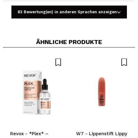
83 Bewertung(en) in anderen Sprachen anzeigen
ÄHNLICHE PRODUKTE
Ein Video oder Foto teilen
Dein Video könnte das erste sein. Stell es dir vor...
Würden Sie diesen Kauf empfehlen?
Ja
Nein
5/5
SENDEN
Revox - *Plex* –
W7 - Lippenstift Lippy