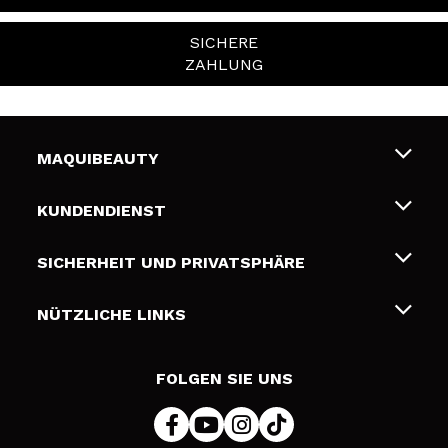
SICHERE
ZAHLUNG
MAQUIBEAUTY
Über uns
KUNDENDIENST
Beschäftigung
Liefer- und Versandkosten
SICHERHEIT UND PRIVATSPHÄRE
Geschenkkarten
Widerruf / Rücksendungen
Bedingungen und Datenschutz
NÜTZLICHE LINKS
Zahlung
Datenschutzrichtlinie
Kontakt
Cookies Policy
FOLGEN SIE UNS
Online Streitschlichtung (ODR)