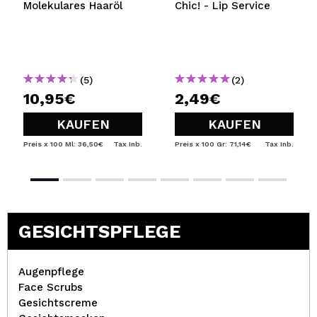
Molekulares Haaröl
Chic! - Lip Service
(5)
(2)
10,95€
2,49€
KAUFEN
KAUFEN
Preis x 100 Ml: 36,50€
Tax Inb.
Preis x 100 Gr: 71,14€
Tax Inb.
GESICHTSPFLEGE
Augenpflege
Face Scrubs
Gesichtscreme