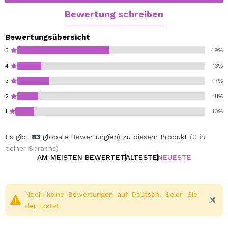
vorzugsweise nachts. Die sich von der äußeren
Bewertung schreiben
Begrenzung nach innen durch leichtes Klopfen.
Vermeiden Sie direkten Kontakt mit den Bindehautsack.
Bewertungsübersicht
Geeignet für Kontaktlinsenträger.
5
49%
Keine Duftstoffe. Hautarzt und Augenarzt getestet.
4
13%
Kapazität: 15 ml
3
17%
2
11%
1
10%
Es gibt
83
globale Bewertung(en) zu diesem Produkt
(0 in
deiner Sprache)
AM MEISTEN BEWERTET
ÄLTESTE
NEUESTE
Noch keine Bewertungen auf Deutsch. Seien Sie
der Erste!