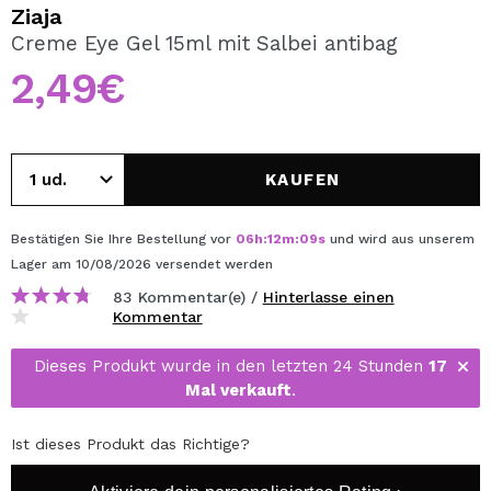
ICH MÖCHTE MICH
Ziaja
REGISTRIEREN
Creme Eye Gel 15ml mit Salbei antibag
2,49€
Durch die Erstellung eines Kontos bei Maquillalia.de
können Sie Ihre Einkäufe schnell tätigen, den Status Ihrer
Bestellungen überprüfen und Ihre bisherigen Vorgänge
einsehen.
KAUFEN
BENUTZERKONTO ERSTELLEN
Bestätigen Sie Ihre Bestellung vor
06
h
:
12
m
:
08
s
und wird aus unserem
Lager
am 10/08/2026
versendet werden
83 Kommentar(e) /
Hinterlasse einen
Kommentar
Dieses Produkt wurde in den letzten 24 Stunden
17
Mal verkauft
.
Ist dieses Produkt das Richtige?