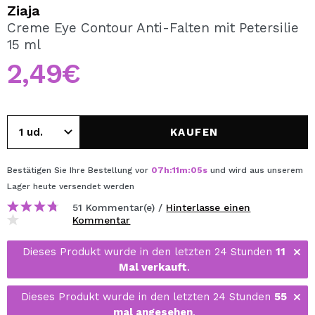
ICH MÖCHTE MICH
Ziaja
REGISTRIEREN
Creme Eye Contour Anti-Falten mit Petersilie
15 ml
Durch die Erstellung eines Kontos bei Maquillalia.de
können Sie Ihre Einkäufe schnell tätigen, den Status Ihrer
2,49€
Bestellungen überprüfen und Ihre bisherigen Vorgänge
einsehen.
KAUFEN
BENUTZERKONTO ERSTELLEN
Bestätigen Sie Ihre Bestellung vor
07
h
:
11
m
:
04
s
und wird aus unserem
Lager
heute
versendet werden
51 Kommentar(e) /
Hinterlasse einen
Kommentar
Dieses Produkt wurde in den letzten 24 Stunden
11
Mal verkauft
.
Dieses Produkt wurde in den letzten 24 Stunden
55
mal angesehen
.