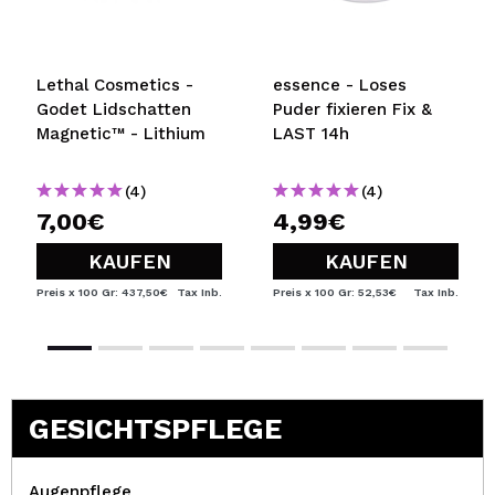
Lethal Cosmetics -
essence - Loses
Godet Lidschatten
Puder fixieren Fix &
Magnetic™ - Lithium
LAST 14h
(4)
(4)
7,00€
4,99€
KAUFEN
KAUFEN
Preis x 100 Gr: 437,50€
Tax Inb.
Preis x 100 Gr: 52,53€
Tax Inb.
GESICHTSPFLEGE
Augenpflege