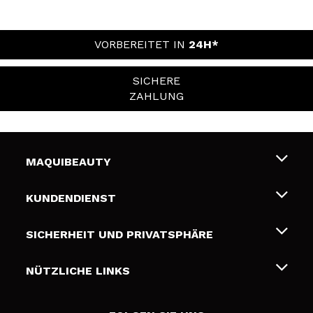
VORBEREITET IN
24H*
SICHERE
ZAHLUNG
MAQUIBEAUTY
Über uns
KUNDENDIENST
Beschäftigung
Liefer- und Versandkosten
SICHERHEIT UND PRIVATSPHÄRE
Geschenkkarten
Widerruf / Rücksendungen
Bedingungen und Datenschutz
NÜTZLICHE LINKS
Zahlung
Datenschutzrichtlinie
Kontakt
Cookies Policy