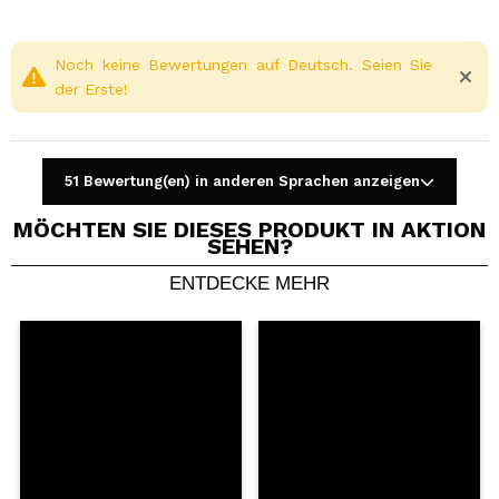
Noch keine Bewertungen auf Deutsch. Seien Sie
der Erste!
51 Bewertung(en) in anderen Sprachen anzeigen
MÖCHTEN SIE DIESES PRODUKT IN AKTION
SEHEN?
ENTDECKE MEHR
Ein Video oder Foto teilen
Dein Video könnte das erste sein. Stell es dir vor...
Würden Sie diesen Kauf empfehlen?
Ja
Nein
5/5
SENDEN