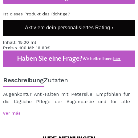
Ist dieses Produkt das Richtige?
Aktiviere dein personalisiertes Rating ›
Inhalt: 15.00 ml
Preis x 100 Ml: 16,60€
Haben Sie eine Frage?
Wir helfen Ihnen
hier
Beschreibung
Zutaten
Augenkontur Anti-Falten mit Petersilie. Empfohlen für
die tägliche Pflege der Augenpartie und für alle
Altersgruppen.
ver más
Aktionen:
- Reduziert feine Linien und verhindert ihre Bildung.