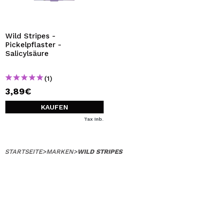
Wild Stripes -
Pickelpflaster -
Salicylsäure
(1)
3,89€
KAUFEN
Tax Inb.
STARTSEITE
>
MARKEN
>
WILD STRIPES