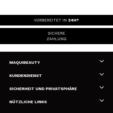
VORBEREITET IN
24H*
SICHERE
ZAHLUNG
MAQUIBEAUTY
Über uns
KUNDENDIENST
Beschäftigung
Liefer- und Versandkosten
SICHERHEIT UND PRIVATSPHÄRE
Geschenkkarten
Widerruf / Rücksendungen
Bedingungen und Datenschutz
NÜTZLICHE LINKS
Zahlung
Datenschutzrichtlinie
Kontakt