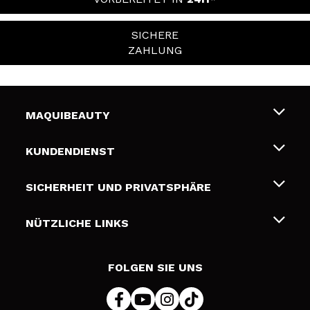
SICHERE
ZAHLUNG
MAQUIBEAUTY
Über uns
KUNDENDIENST
Beschäftigung
Liefer- und Versandkosten
SICHERHEIT UND PRIVATSPHÄRE
Geschenkkarten
Widerruf / Rücksendungen
Bedingungen und Datenschutz
NÜTZLICHE LINKS
Zahlung
Datenschutzrichtlinie
Kontakt
Cookies Policy
FOLGEN SIE UNS
Online Streitschlichtung (ODR)