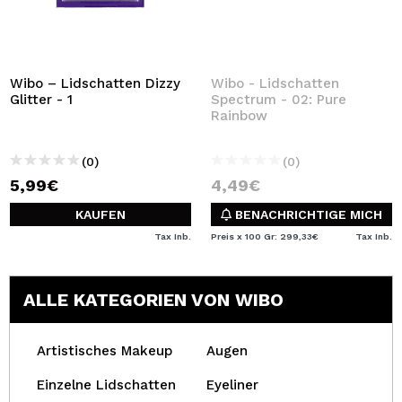
Wibo – Lidschatten Dizzy
Wibo - Lidschatten
Glitter - 1
Spectrum - 02: Pure
Rainbow
(0)
(0)
5,99€
4,49€
KAUFEN
BENACHRICHTIGE MICH
Tax Inb.
Preis x 100 Gr: 299,33€
Tax Inb.
ALLE KATEGORIEN VON WIBO
Artistisches Makeup
Augen
Einzelne Lidschatten
Eyeliner