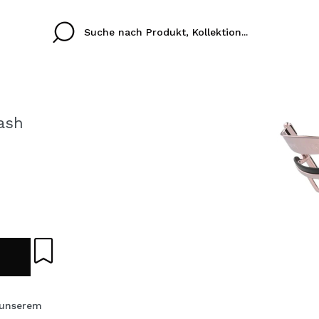
ash
Cristina
Antonia
Ines
Ich habe hier kein K
SPRACHE
ez que
Buena experiencia
Muy bien
Spedizi
ICH M
ALEMAN
ESPAÑOL
eriencia
imballa
ajería.
elegan
REGIS
colori sc
Durch die Erstellung e
 unserem
Einkäufe schnell tätig