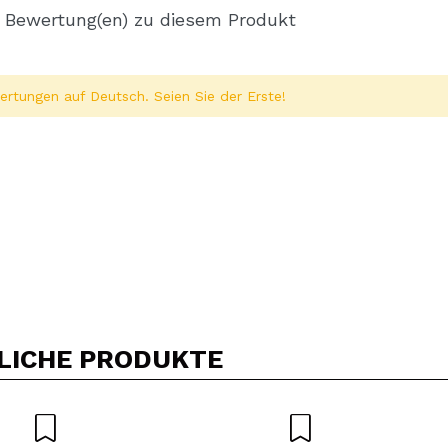
 Bewertung(en) zu diesem Produkt
rtungen auf Deutsch. Seien Sie der Erste!
Ein Video oder Foto teilen
Dein Video könnte das erste sein. Stell es dir vor...
LICHE PRODUKTE
5/
Kauf empfehlen?
Ja
Nein
DEN