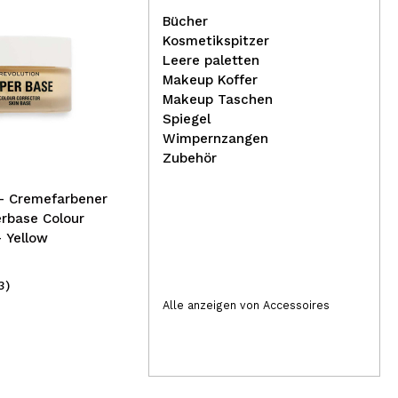
Bücher
Kosmetikspitzer
Leere paletten
Makeup Koffer
IDC Institute - Stück
Tec
Makeup Taschen
Gesichtsseife - Pink Clay
Eye
Spiegel
Detox
glit
Wimpernzangen
Zubehör
rbase Colour
- Yellow
3)
(1)
2,75€
2,
Alle anzeigen von Accessoires