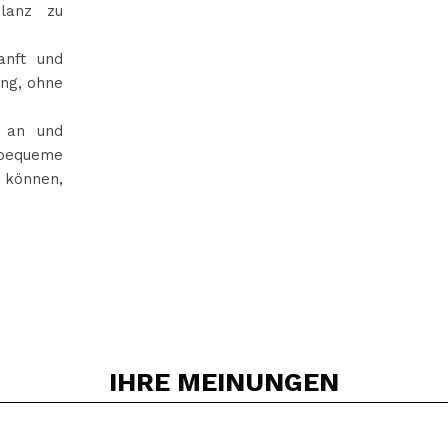
lanz zu
anft und
ung, ohne
n an und
 bequeme
 können,
IHRE
MEINUNGEN