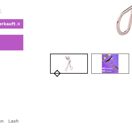
bisherigen Vorgänge ei
r
erkauft
.
BE
on Lash