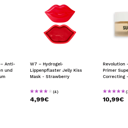
– Anti-
W7 – Hydrogel-
Revolution – Cremefarbener
en und
Lippenpflaster Jelly Kiss
Primer Supe
rum
Mask - Strawberry
Correcting 
(4)
(
4,99€
10,99€