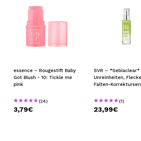
essence – Rougestift Baby
SVR – *Sebiaclear* 
Got Blush - 10: Tickle me
Unreinheiten, Fleck
pink
Falten-Korrekturse
(24)
(1)
3,79€
23,99€