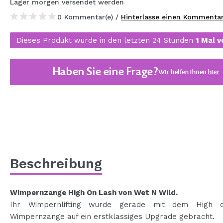
Lager
morgen
versendet werden
MAQUIFARMA
0 Kommentar(e) /
Hinterlasse einen Kommenta
KOREA ZONE
Dieses Produkt wurde in den letzten 24 Stunden
1 Mal v
TRAVEL SIZE
NATURE
Haben Sie eine Frage?
Wir helfen Ihnen
hier
SPECIALS
OUTLET
SIE SIND ZURÜCKGEKEHRT!
BALD VERFÜGBAR
Beschreibung
BLOG
Wimpernzange High On Lash von Wet N Wild.
Ihr Wimpernlifting wurde gerade mit dem High 
Wimpernzange auf ein erstklassiges Upgrade gebracht.