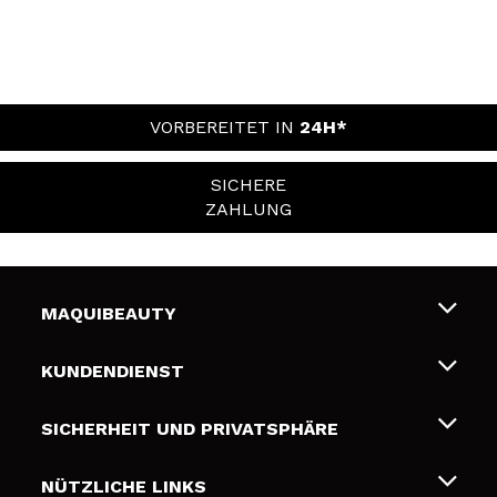
VORBEREITET IN
24H*
SICHERE
ZAHLUNG
MAQUIBEAUTY
Über uns
KUNDENDIENST
Beschäftigung
Liefer- und Versandkosten
SICHERHEIT UND PRIVATSPHÄRE
Geschenkkarten
Widerruf / Rücksendungen
Bedingungen und Datenschutz
NÜTZLICHE LINKS
Zahlung