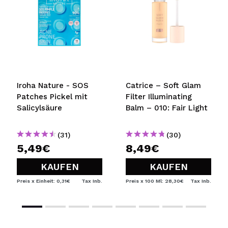
SENDEN
Iroha Nature - SOS
Catrice – Soft Glam
Patches Pickel mit
Filter Illuminating
Salicylsäure
Balm – 010: Fair Light
(31)
(30)
5,49€
8,49€
KAUFEN
KAUFEN
Preis x Einheit: 0,31€
Tax Inb.
Preis x 100 Ml: 28,30€
Tax Inb.