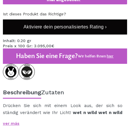
Ist dieses Produkt das Richtige?
Aktiviere dein personalisiertes Rating ›
Inhalt: 0.20 gr
Preis x 100 Gr: 3.095,00€
Haben Sie eine Frage?
Wir helfen Ihnen
hier
Beschreibung
Zutaten
Drücken Sie sich mit einem Look aus, der sich so
ständig verändert wie Ihr Licht!
wet n wild wet n wild
Eyeliner
erfinden die Art und Weise, wie Sie Ihre Augen
ver más
betonen, neu – mit photoreaktiven Pigmenten, die je