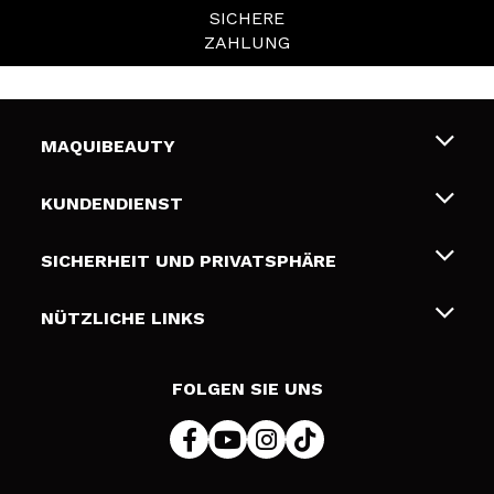
SICHERE
ZAHLUNG
MAQUIBEAUTY
Über uns
KUNDENDIENST
Beschäftigung
Liefer- und Versandkosten
SICHERHEIT UND PRIVATSPHÄRE
Geschenkkarten
Widerruf / Rücksendungen
Bedingungen und Datenschutz
NÜTZLICHE LINKS
Zahlung
Datenschutzrichtlinie
Kontakt
Cookies Policy
FOLGEN SIE UNS
Online Streitschlichtung (ODR)