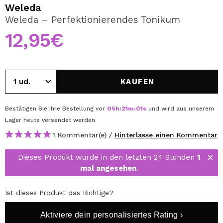
ICH MÖCHTE MICH
Weleda
REGISTRIEREN
Weleda – Perfektionierendes Tonikum
12,95€
Durch die Erstellung eines Kontos bei Maquillalia.de
können Sie Ihre Einkäufe schnell tätigen, den Status Ihrer
Bestellungen überprüfen und Ihre bisherigen Vorgänge
einsehen.
KAUFEN
BENUTZERKONTO ERSTELLEN
Bestätigen Sie Ihre Bestellung vor
05
h
:
21
m
:
01
s
und wird aus unserem
Lager
heute
versendet werden
1 Kommentar(e) /
Hinterlasse einen Kommentar
Dieses Produkt wurde in den letzten 24 Stunden
1
mal angesehen
.
Ist dieses Produkt das Richtige?
Aktiviere dein personalisiertes Rating ›