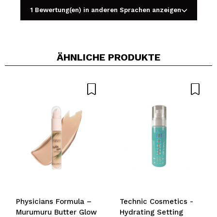
1 Bewertung(en) in anderen Sprachen anzeigen
ÄHNLICHE PRODUKTE
Ein Video oder Foto teilen
Dein Video könnte das erste sein. Stell es dir vor...
Würden Sie diesen Kauf empfehlen?
Ja
Nein
5/5
SENDEN
Physicians Formula –
Technic Cosmetics -
Murumuru Butter Glow
Hydrating Setting