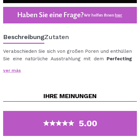
Haben Sie eine Frage?
Wir helfen Ihnen
hier
Beschreibung
Zutaten
Verabschieden Sie sich von großen Poren und enthüllen
Sie eine natürliche Ausstrahlung mit dem
Perfecting
Toner
, der mit leistungsstarken pflanzlichen
ver más
Inhaltsstoffen wie Salbei und Hamamelis formuliert ist
und zu 100 % natürlich ist.
Dieses erfrischende Gesichtswasser reduziert das
IHRE
MEINUNGEN
Erscheinungsbild vergrößerter Poren, während es
reinigt, tonisiert und nach der Reinigung sanft Spuren
von überschüssigem Öl, Schmutz oder Make-up
entfernt.
5.00
Die Haut sieht strahlender aus und die Poren werden
sichtbar verfeinert.