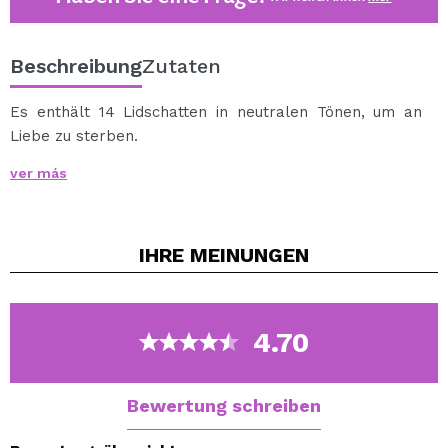
Beschreibung
Zutaten
Es enthält 14 Lidschatten in neutralen Tönen, um an
Liebe zu sterben.
Eine Kombination in Pfirsich- und Naturtönen mit einem
ver más
Hauch von Rosen, von metallischen Glitzern bis hin zu
cremigen Nuancen.
Die Töne sind miteinander kombinierbar und sehr
IHRE
MEINUNGEN
pigmentiert, so dass Sie weiche und natürliche Looks
kreieren können, die Sie lieben und verlieben werden.
4.70
Bewertung schreiben