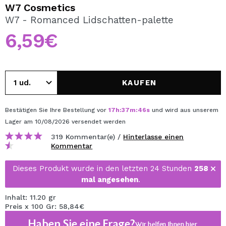
ICH MÖCHTE MICH
W7 Cosmetics
REGISTRIEREN
W7 - Romanced Lidschatten-palette
6,59€
Durch die Erstellung eines Kontos bei Maquillalia.de
können Sie Ihre Einkäufe schnell tätigen, den Status Ihrer
Bestellungen überprüfen und Ihre bisherigen Vorgänge
einsehen.
KAUFEN
BENUTZERKONTO ERSTELLEN
Bestätigen Sie Ihre Bestellung vor
17
h
:
37
m
:
46
s
und wird aus unserem
Lager
am 10/08/2026
versendet werden
319 Kommentar(e) /
Hinterlasse einen
Kommentar
Dieses Produkt wurde in den letzten 24 Stunden
258
mal angesehen
.
Inhalt: 11.20 gr
Preis x 100 Gr: 58,84€
Haben Sie eine Frage?
Wir helfen Ihnen
hier