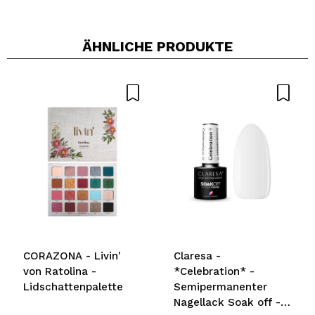
ÄHNLICHE PRODUKTE
Ein Video oder Foto teilen
Dein Video könnte das erste sein. Stell es dir vor...
Würden Sie diesen Kauf empfehlen?
Ja
Nein
5/5
SENDEN
CORAZONA - Livin'
Claresa -
von Ratolina -
*Celebration* -
Lidschattenpalette
Semipermanenter
Nagellack Soak off -