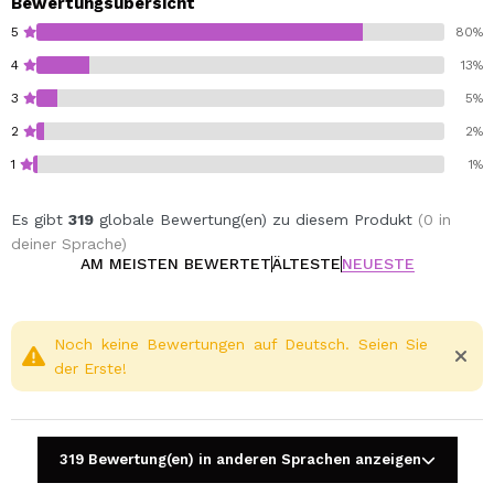
Bewertungsübersicht
5
80%
4
13%
3
5%
2
2%
1
1%
Es gibt
319
globale Bewertung(en) zu diesem Produkt
(0 in
deiner Sprache)
AM MEISTEN BEWERTET
ÄLTESTE
NEUESTE
Noch keine Bewertungen auf Deutsch. Seien Sie
der Erste!
319 Bewertung(en) in anderen Sprachen anzeigen