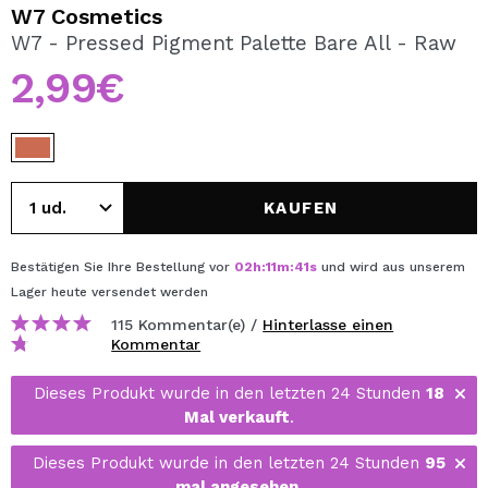
ICH MÖCHTE MICH
W7 Cosmetics
REGISTRIEREN
W7 - Pressed Pigment Palette Bare All - Raw
2,99€
Durch die Erstellung eines Kontos bei Maquillalia.de
können Sie Ihre Einkäufe schnell tätigen, den Status Ihrer
Bestellungen überprüfen und Ihre bisherigen Vorgänge
einsehen.
KAUFEN
BENUTZERKONTO ERSTELLEN
Bestätigen Sie Ihre Bestellung vor
02
h
:
11
m
:
40
s
und wird aus unserem
Lager
heute
versendet werden
115 Kommentar(e) /
Hinterlasse einen
Kommentar
Dieses Produkt wurde in den letzten 24 Stunden
18
Mal verkauft
.
Dieses Produkt wurde in den letzten 24 Stunden
95
mal angesehen
.