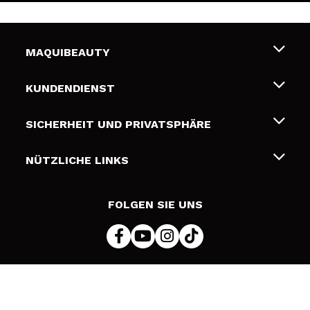
MAQUIBEAUTY
Über uns
KUNDENDIENST
Beschäftigung
Liefer- und Versandkosten
SICHERHEIT UND PRIVATSPHÄRE
Geschenkkarten
Widerruf / Rücksendungen
Bedingungen und Datenschutz
NÜTZLICHE LINKS
Zahlung
Datenschutzrichtlinie
Kontakt
Cookies Policy
FOLGEN SIE UNS
Online Streitschlichtung (ODR)