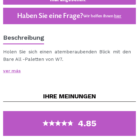
Haben Sie eine Frage?
Wir helfen Ihnen
hier
Beschreibung
Holen Sie sich einen atemberaubenden Blick mit den
Bare All -Paletten von W7.
Diese Palette enthält 9 Farbtöne in Matttönen und
ver más
Schimmer, damit Sie den perfekten Look erhalten.
Die Farben sind sehr cremig und lassen sich leicht am
Augenlid bearbeiten.
IHRE
MEINUNGEN
Seine Größe ist perfekt, um es überall aufzubewahren
und problemlos zu transportieren.
Die Raw -Lidschatten-Palette enthält eine Kombination
aus Nude-, Rötungs- und Brauntönen
4.85