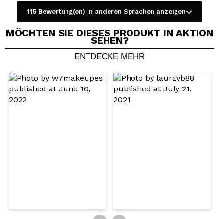
115 Bewertung(en) in anderen Sprachen anzeigen
MÖCHTEN SIE DIESES PRODUKT IN AKTION
SEHEN?
ENTDECKE MEHR
Ein Video oder Foto teilen
Dein Video könnte das erste sein. Stell es dir vor...
Würden Sie diesen Kauf empfehlen?
Ja
Nein
5/5
SENDEN