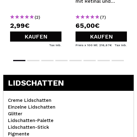
mit Retinal und
Vitamin A mittlerer
Stärke Crystal Retinal
(2)
(7)
3
2,99€
65,00€
KAUFEN
KAUFEN
Tax Inb.
Preis x 100 Ml: 216,67€
Tax Inb.
LIDSCHATTEN
Creme Lidschatten
Einzelne Lidschatten
Glitter
Lidschatten-Palette
Lidschatten-Stick
Pigmente