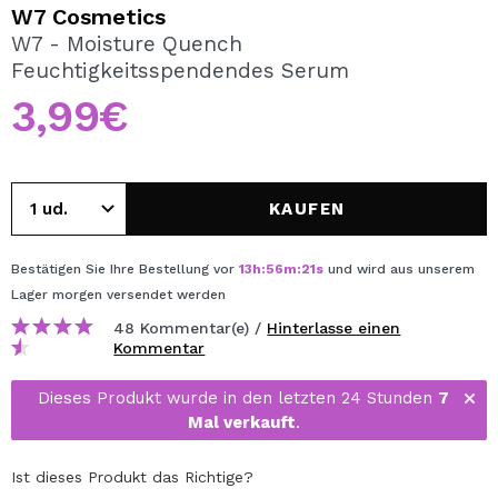
ICH MÖCHTE MICH
W7 Cosmetics
REGISTRIEREN
W7 - Moisture Quench
Feuchtigkeitsspendendes Serum
Durch die Erstellung eines Kontos bei Maquillalia.de
können Sie Ihre Einkäufe schnell tätigen, den Status Ihrer
3,99€
Bestellungen überprüfen und Ihre bisherigen Vorgänge
einsehen.
KAUFEN
BENUTZERKONTO ERSTELLEN
Bestätigen Sie Ihre Bestellung vor
13
h
:
56
m
:
21
s
und wird aus unserem
Lager
morgen
versendet werden
48 Kommentar(e) /
Hinterlasse einen
Kommentar
Dieses Produkt wurde in den letzten 24 Stunden
7
Mal verkauft
.
Ist dieses Produkt das Richtige?