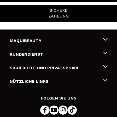
SICHERE
ZAHLUNG
MAQUIBEAUTY
Über uns
KUNDENDIENST
Beschäftigung
Liefer- und Versandkosten
SICHERHEIT UND PRIVATSPHÄRE
Geschenkkarten
Widerruf / Rücksendungen
Bedingungen und Datenschutz
NÜTZLICHE LINKS
Zahlung
Datenschutzrichtlinie
Kontakt
Cookies Policy
FOLGEN SIE UNS
Online Streitschlichtung (ODR)