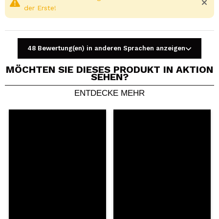
der Erste!
48 Bewertung(en) in anderen Sprachen anzeigen
MÖCHTEN SIE DIESES PRODUKT IN AKTION
SEHEN?
ENTDECKE MEHR
Ein Video oder Foto teilen
Dein Video könnte das erste sein. Stell es dir vor...
Würden Sie diesen Kauf empfehlen?
Ja
Nein
5/5
SENDEN