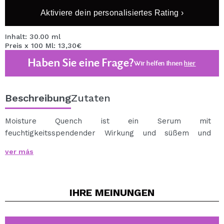
Aktiviere dein personalisiertes Rating ›
Inhalt: 30.00 ml
Preis x 100 Ml: 13,30€
Haben Sie eine Frage?
Wir helfen Ihnen
hier
Beschreibung
Zutaten
Moisture Quench ist ein Serum mit
feuchtigkeitsspendender Wirkung und süßem und
weichem Duft.
ver más
Die Ernährungsformel enthält Jojoba, Hyaluronsäure
und einen Fruchtkomplex.
Seine Inhaltsstoffe helfen bei der Bekämpfung der
IHRE
MEINUNGEN
Austrocknung der Haut.
Ideal für normale oder trockene Haut.