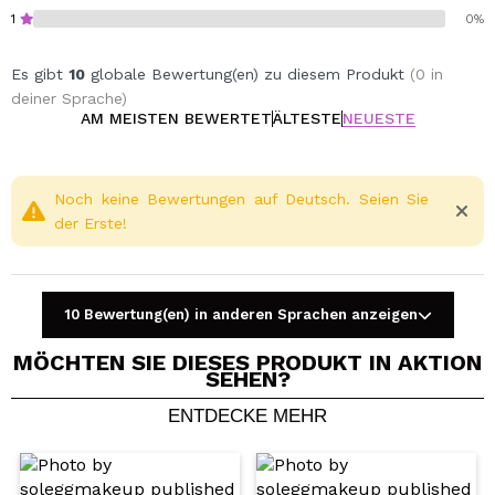
1
0%
Es gibt
10
globale Bewertung(en) zu diesem Produkt
(0 in
deiner Sprache)
AM MEISTEN BEWERTET
ÄLTESTE
NEUESTE
Noch keine Bewertungen auf Deutsch. Seien Sie
der Erste!
10 Bewertung(en) in anderen Sprachen anzeigen
MÖCHTEN SIE DIESES PRODUKT IN AKTION
SEHEN?
ENTDECKE MEHR
Ein Video oder Foto teilen
Dein Video könnte das erste sein. Stell es dir vor...