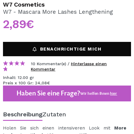
ICH MÖCHTE MICH
W7 Cosmetics
REGISTRIEREN
W7 - Mascara More Lashes Lengthening
2,89€
Durch die Erstellung eines Kontos bei Maquillalia.de
können Sie Ihre Einkäufe schnell tätigen, den Status Ihrer
Bestellungen überprüfen und Ihre bisherigen Vorgänge
einsehen.
BENACHRICHTIGE MICH
BENUTZERKONTO ERSTELLEN
10 Kommentar(e) /
Hinterlasse einen
Kommentar
Inhalt: 12.00 gr
Preis x 100 Gr: 24,08€
Haben Sie eine Frage?
Wir helfen Ihnen
hier
Beschreibung
Zutaten
Holen Sie sich einen intensiveren Look mit
More