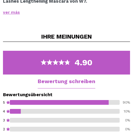
Lashes Lengthening Mascara von W7.
Trennt, hebt und verlängert die Wimpern für einen
ver más
vollen, gelifteten Look.
Sein schwarzer Ton bedeckt alle Wimpern in einem
einzigen Durchgang.
IHRE
MEINUNGEN
Dank seiner Bürste wirken Ihre Wimpern nach dem
Auftragen sichtbar größer.
Einige super Wimpern im Handumdrehen!
4.90
Cruelty free.
Vegan.
Bewertung schreiben
Bewertungsübersicht
5
90%
4
10%
3
0%
2
0%