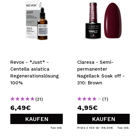
Revox - *Just* -
Claresa - Semi-
Centella asiatica
permanenter
Regenerationslösung
Nagellack Soak off -
100%
310: Brown
(21)
(7)
6,49€
4,95€
KAUFEN
KAUFEN
Tax Inb.
Preis x 100 Gr: 99,00€
Tax Inb.