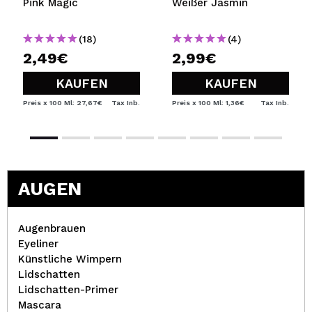
Pink Magic
Weißer Jasmin
(18)
(4)
2,49€
2,99€
KAUFEN
KAUFEN
Preis x 100 Ml: 27,67€
Tax Inb.
Preis x 100 Ml: 1,36€
Tax Inb.
AUGEN
Augenbrauen
Eyeliner
Künstliche Wimpern
Lidschatten
Lidschatten-Primer
Mascara