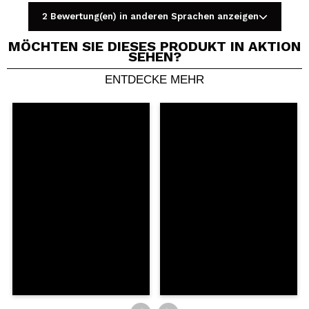
2 Bewertung(en) in anderen Sprachen anzeigen
MÖCHTEN SIE DIESES PRODUKT IN AKTION
SEHEN?
ENTDECKE MEHR
Ein Video oder Foto teilen
Dein Video könnte das erste sein. Stell es dir vor...
Würden Sie diesen Kauf empfehlen?
Ja
Nein
5/5
SENDEN