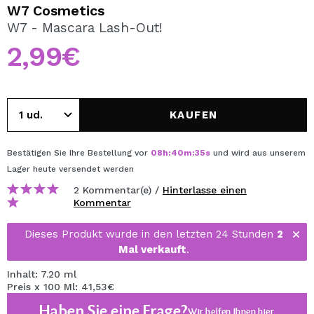
ICH MÖCHTE MICH
W7 Cosmetics
REGISTRIEREN
W7 - Mascara Lash-Out!
2,99€
Durch die Erstellung eines Kontos bei Maquillalia.de
können Sie Ihre Einkäufe schnell tätigen, den Status Ihrer
Bestellungen überprüfen und Ihre bisherigen Vorgänge
einsehen.
KAUFEN
BENUTZERKONTO ERSTELLEN
Bestätigen Sie Ihre Bestellung vor
08
h
:
40
m
:
34
s
und wird aus unserem
Lager
heute
versendet werden
2 Kommentar(e) /
Hinterlasse einen
Kommentar
Dieses Produkt wurde in den letzten 24 Stunden
2
Mal verkauft
.
Inhalt: 7.20 ml
Preis x 100 Ml: 41,53€
Haben Sie eine Frage?
Wir helfen Ihnen
hier