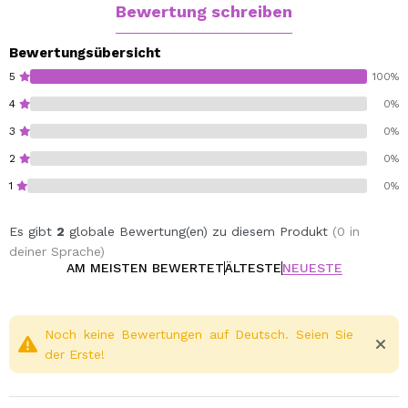
und äußeren Ecken, während das breitere Ende
Bewertung schreiben
sie anhebt und für mehr Volumen sorgt.
Pflegeformel: Angereichert mit
Bewertungsübersicht
Bambusblattextrakt, um Ihre Wimpern zu nähren
5
100%
und weich zu machen.
4
0%
Intensives Tiefschwarz: Für definierte, effektvolle
3
0%
Wimpern.
Voluminöses Finish: Hebt jede Wimper an und
2
0%
verleiht ihr Fülle, vom Ansatz bis zur Spitze.
1
0%
Cruelty free.
Es gibt
2
globale Bewertung(en) zu diesem Produkt
(0 in
Vegan.
deiner Sprache)
AM MEISTEN BEWERTET
ÄLTESTE
NEUESTE
Noch keine Bewertungen auf Deutsch. Seien Sie
der Erste!