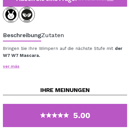
Beschreibung
Zutaten
Bringen Sie Ihre Wimpern auf die nächste Stufe mit
der
W7 W7 Mascara.
Diese Wimperntusche ist mit Bambusblattextrakt
ver más
angereichert, um Ihre Wimpern zu pflegen und weich zu
machen, während sie gleichzeitig mit sattem Schwarz
überzogen werden.
IHRE
MEINUNGEN
Sein exklusiver, flexibler, konischer Pinsel sorgt für ein
präzises und gleichmäßiges Auftragen und sorgt für
unglaubliches Volumen und Länge.
Hauptmerkmale:
5.00
Flexible, konische Bürste: Die schmale Spitze
erreicht problemlos die Wimpern in den inneren