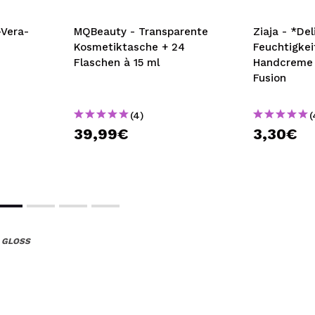
-Vera-
MQBeauty - Transparente
Ziaja - *Del
Kosmetiktasche + 24
Feuchtigke
Flaschen à 15 ml
Handcreme 
Fusion
(4)
(
39,99€
3,30€
 GLOSS