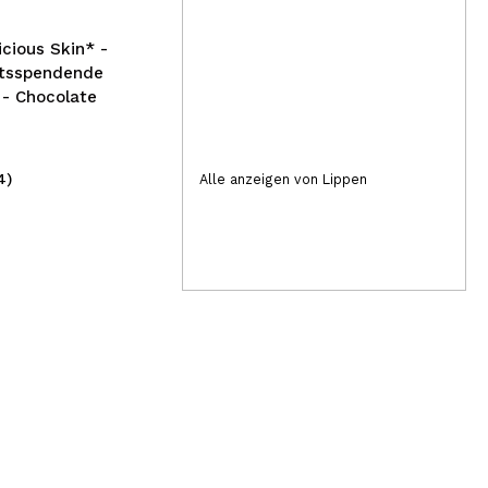
Japonica
icious Skin* -
itsspendende
- Chocolate
4)
(3)
Alle anzeigen von Lippen
4,39€
82