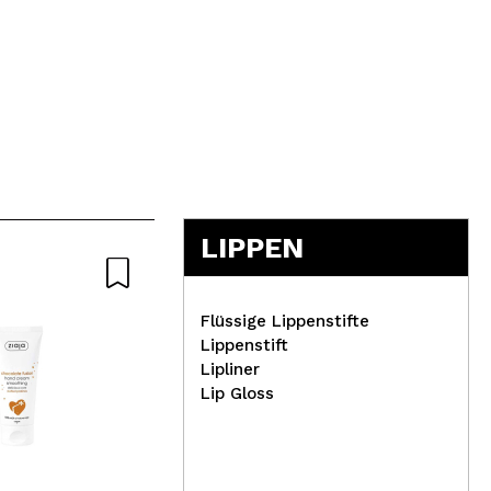
LIPPEN
Natürliche
Flüssige Lippenstifte
Lippenstift
Lipliner
Lip Gloss
Med
Natura Estonica -
Auf
Feuchtigkeitsspendendes
Vit
Gesichtswasser Sophora