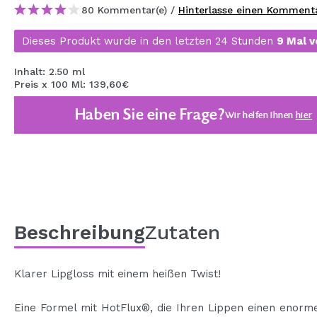
80 Kommentar(e) /
Hinterlasse einen Komment
MAQUIFARMA
KOREA ZONE
Dieses Produkt wurde in den letzten 24 Stunden
9 Mal v
TRAVEL SIZE
Inhalt: 2.50 ml
Preis x 100 Ml: 139,60€
NATURE
Haben Sie eine Frage?
Wir helfen Ihnen
hier
SPECIALS
OUTLET
SIE SIND ZURÜCKGEKEHRT!
BALD VERFÜGBAR
Beschreibung
Zutaten
BLOG
Klarer Lipgloss mit einem heißen Twist!
Eine Formel mit HotFlux®, die Ihren Lippen einen enorm