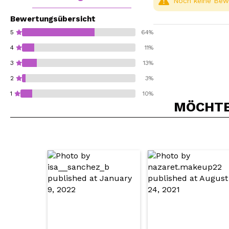
Noch keine Bewe
Bewertungsübersicht
5
64%
4
11%
3
13%
2
3%
1
10%
MÖCHTEN
Würden Sie diesen 
SEN