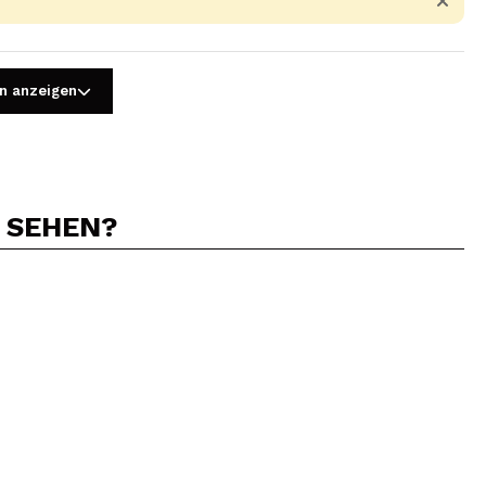
n anzeigen
N SEHEN?
5