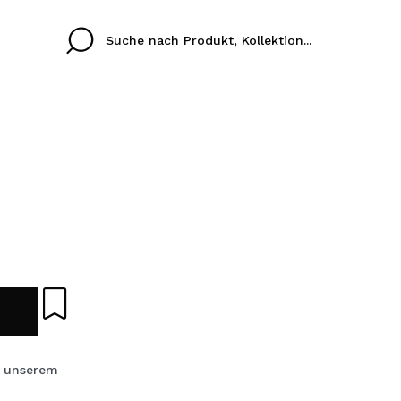
Cristina
Antonia
Ines
Ich habe hier kein K
SPRACHE
ez que
Buena experiencia
Muy bien
Spedizi
ICH M
ALEMAN
ESPAÑOL
eriencia
imballa
ajería.
elegan
REGIS
colori sc
s unserem
Durch die Erstellung e
Einkäufe schnell tätig