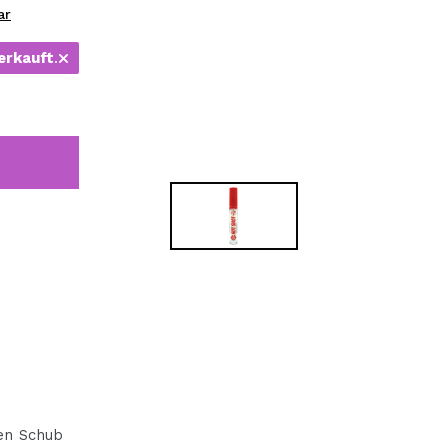
bisherigen Vorgänge ei
ar
erkauft
.
BE
en Schub