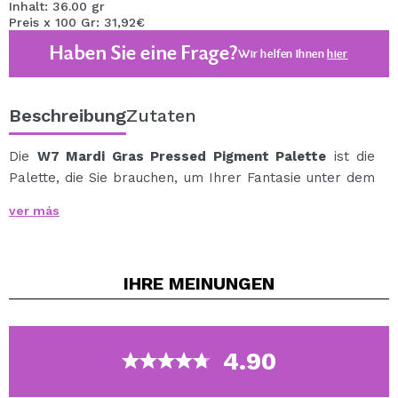
Inhalt: 36.00 gr
Preis x 100 Gr: 31,92€
Haben Sie eine Frage?
Wir helfen Ihnen
hier
Beschreibung
Zutaten
Die
W7 Mardi Gras Pressed Pigment Palette
ist die
Palette, die Sie brauchen, um Ihrer Fantasie unter dem
Motto \"Express Yourself\" freien Lauf zu lassen.
ver más
Es ist an der Zeit, die Kraft des freien Ausdrucks mit
dieser unglaublichen Palette mit 40 superpigmentierten
Schatten zu feiern.
IHRE
MEINUNGEN
Kreieren Sie die originellsten Looks mit dieser
Kombination der farbenfrohsten und auffälligsten
Lidschatten.
Es umfasst 31 Nuancen mit mattem Finish, 6 mit
4.90
Schimmer-Finish und 3 Metallic-Töne.
Mit dieser Palette können Sie unzählige Looks für jede