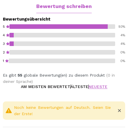
Zeit und jeden Tag kreieren.
Bewertung schreiben
Lassen Sie sich und Ihr Aussehen mit dieser
Mardi Gras
Lidschatten-Palette von W7
von der Masse abheben!
Bewertungsübersicht
5
93%
Cruelty free.
4
4%
Vegan.
3
4%
Paraben-free.
2
0%
1
0%
Es gibt
55
globale Bewertung(en) zu diesem Produkt
(0 in
deiner Sprache)
AM MEISTEN BEWERTET
ÄLTESTE
NEUESTE
Noch keine Bewertungen auf Deutsch. Seien Sie
der Erste!