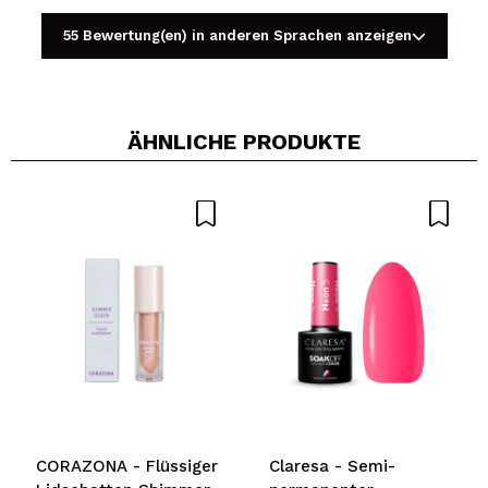
55 Bewertung(en) in anderen Sprachen anzeigen
ÄHNLICHE PRODUKTE
Ein Video oder Foto teilen
Dein Video könnte das erste sein. Stell es dir vor...
Würden Sie diesen Kauf empfehlen?
Ja
Nein
5/5
SENDEN
CORAZONA - Flüssiger
Claresa - Semi-