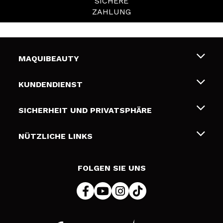
SICHERE
ZAHLUNG
MAQUIBEAUTY
Über uns
KUNDENDIENST
Beschäftigung
Liefer- und Versandkosten
SICHERHEIT UND PRIVATSPHÄRE
Geschenkkarten
Widerruf / Rücksendungen
Bedingungen und Datenschutz
NÜTZLICHE LINKS
Zahlung
Datenschutzrichtlinie
Kontakt
Cookies Policy
FOLGEN SIE UNS
Online Streitschlichtung (ODR)