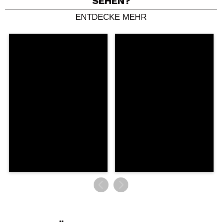
SEHEN?
ENTDECKE MEHR
Ein Video oder Foto teilen
Dein Video könnte das erste sein. Stell es dir vor...
Würden Sie diesen Kauf empfehlen?
Ja
Nein
5/5
SENDEN