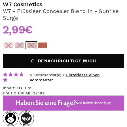
ICH MÖCHTE MICH
W7 Cosmetics
REGISTRIEREN
W7 - Flüssiger Concealer Blend In - Sunrise
Surge
Durch die Erstellung eines Kontos bei Maquillalia.de
können Sie Ihre Einkäufe schnell tätigen, den Status Ihrer
2,99€
Bestellungen überprüfen und Ihre bisherigen Vorgänge
einsehen.
BENUTZERKONTO ERSTELLEN
BENACHRICHTIGE MICH
5 Kommentar(e) /
Hinterlasse einen
Kommentar
Inhalt: 11.00 ml
Preis x 100 Ml: 27,18€
Haben Sie eine Frage?
Wir helfen Ihnen
hier