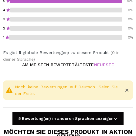
5
100%
4
0%
Vegan.
3
0%
Cruelty free.
2
0%
1
0%
Es gibt
5
globale Bewertung(en) zu diesem Produkt
(0 in
deiner Sprache)
AM MEISTEN BEWERTET
ÄLTESTE
NEUESTE
Noch keine Bewertungen auf Deutsch. Seien Sie
der Erste!
5 Bewertung(en) in anderen Sprachen anzeigen
MÖCHTEN SIE DIESES PRODUKT IN AKTION