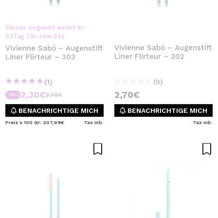
Dieses Angebot endet in:
03
Tag
01
h
:
46
m
:
33
s
Vivienne Sabó – Augenstift
Vivienne Sabó – Augenstift
Liner Flirteur – 302
Liner Flirteur – 303
(1)
(0)
2,30€
2,70€
2,70€
-15%
BENACHRICHTIGE MICH
BENACHRICHTIGE MICH
Preis x 100 Gr: 207,69€
Tax Inb.
Tax Inb.