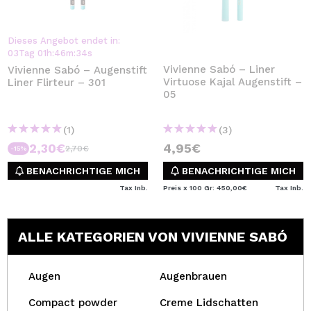
Dieses Angebot endet in:
03
Tag
01
h
:
46
m
:
33
s
Vivienne Sabó – Liner
Vivienne Sabó – Augenstift
Virtuose Kajal Augenstift –
Liner Flirteur – 301
05
(1)
(3)
2,30€
4,95€
2,70€
-15%
BENACHRICHTIGE MICH
BENACHRICHTIGE MICH
Tax Inb.
Preis x 100 Gr: 450,00€
Tax Inb.
ALLE KATEGORIEN VON VIVIENNE SABÓ
Augen
Augenbrauen
Compact powder
Creme Lidschatten