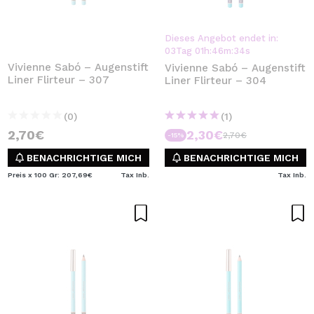
Dieses Angebot endet in:
03
Tag
01
h
:
46
m
:
33
s
Vivienne Sabó – Augenstift
Vivienne Sabó – Augenstift
Liner Flirteur – 307
Liner Flirteur – 304
(0)
(1)
2,70€
2,30€
2,70€
-15%
BENACHRICHTIGE MICH
BENACHRICHTIGE MICH
Preis x 100 Gr: 207,69€
Tax Inb.
Tax Inb.