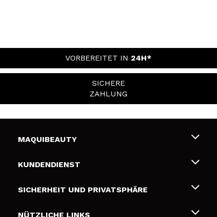
VORBEREITET IN
24H*
SICHERE
ZAHLUNG
MAQUIBEAUTY
Über uns
KUNDENDIENST
Beschäftigung
Liefer- und Versandkosten
SICHERHEIT UND PRIVATSPHÄRE
Geschenkkarten
Widerruf / Rücksendungen
Bedingungen und Datenschutz
NÜTZLICHE LINKS
Zahlung