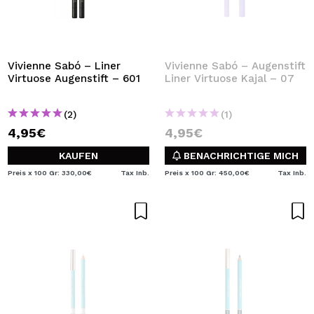
Vivienne Sabó – Liner
Vivienne Sabó – Augenstift
Virtuose Augenstift – 601
Liner Virtuose Kajal – 07
(2)
(1)
4,95€
4,95€
KAUFEN
BENACHRICHTIGE MICH
Preis x 100 Gr: 330,00€
Tax Inb.
Preis x 100 Gr: 450,00€
Tax Inb.