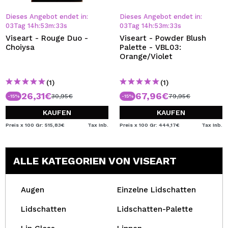
Dieses Angebot endet in:
Dieses Angebot endet in:
03
Tag
14
h
:
53
m
:
32
s
03
Tag
14
h
:
53
m
:
32
s
Viseart - Rouge Duo -
Viseart - Powder Blush
Choiysa
Palette - VBL03:
Orange/Violet
(1)
(1)
26,31€
67,96€
30,95€
79,95€
-15%
-15%
KAUFEN
KAUFEN
Preis x 100 Gr: 515,83€
Tax Inb.
Preis x 100 Gr: 444,17€
Tax Inb.
ALLE KATEGORIEN VON VISEART
Augen
Einzelne Lidschatten
Lidschatten
Lidschatten-Palette