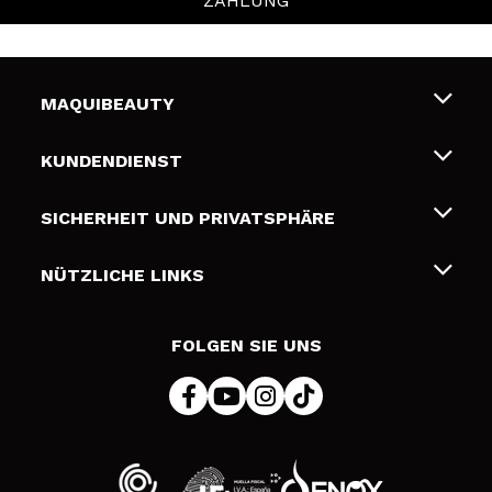
ZAHLUNG
MAQUIBEAUTY
Über uns
KUNDENDIENST
Beschäftigung
Liefer- und Versandkosten
SICHERHEIT UND PRIVATSPHÄRE
Geschenkkarten
Widerruf / Rücksendungen
Bedingungen und Datenschutz
NÜTZLICHE LINKS
Zahlung
Datenschutzrichtlinie
Kontakt
Cookies Policy
FOLGEN SIE UNS
Online Streitschlichtung (ODR)