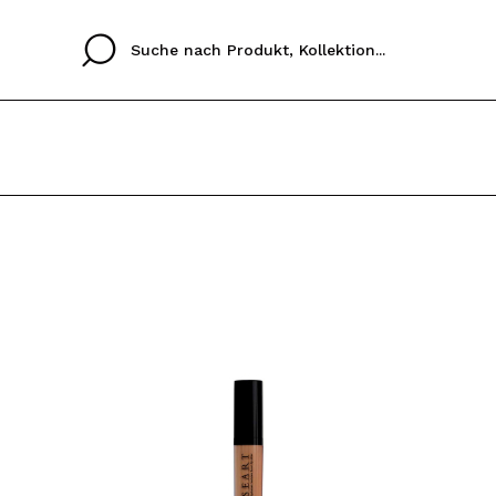
Cristina
Antonia
Ines
Ich habe hier kein K
SPRACHE
ez que
Buena experiencia
Muy bien
Spedizi
ICH M
ALEMAN
ESPAÑOL
eriencia
imballa
ajería.
elegan
REGIS
colori sc
Durch die Erstellung e
Einkäufe schnell tätig