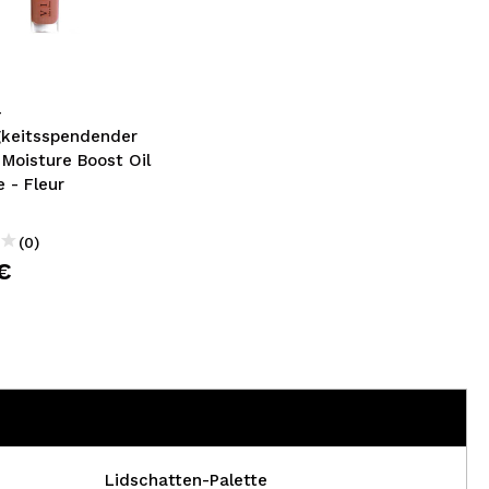
nsehen.
NUTZERKONTO ERSTELLEN
-
gkeitsspendender
 Moisture Boost Oil
e - Fleur
(0)
€
Lidschatten-Palette