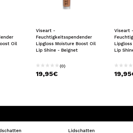
bisherigen Vorgänge ei
BE
Viseart -
Viseart 
dender
Feuchtigkeitsspendender
Feuchti
oost Oil
Lipgloss Moisture Boost Oil
Lipgloss
Lip Shine - Beignet
Lip Shin
(0)
19,95€
19,95
idschatten
Lidschatten