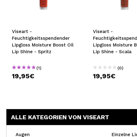
MAQUIFARMA
KOREA ZONE
TRAVEL SIZE
Viseart -
Viseart -
Feuchtigkeitsspendender
Feuchtigkeitsspen
NATURE
Lipgloss Moisture Boost Oil
Lipgloss Moisture B
Lip Shine - Spritz
Lip Shine - Scala
SPECIALS
(1)
(0)
OUTLET
19,95€
19,95€
SIE SIND ZURÜCKGEKEHRT!
BALD VERFÜGBAR
BLOG
ALLE KATEGORIEN VON VISEART
Augen
Einzelne L