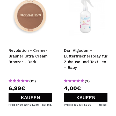
Revolution - Creme-
Don Algodon –
Bräuner Ultra Cream
Lufterfrischerspray für
Bronzer - Dark
Zuhause und Textilien
– Baby
(19)
(3)
6,99€
4,00€
KAUFEN
KAUFEN
Preis x 100 Gr: 104,33€
Tax Inb.
Preis x 100 Ml: 1,60€
Tax Inb.