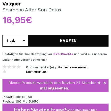
ICH MÖCHTE MICH
Valquer
REGISTRIEREN
Shampoo After Sun Detox
16,95€
Durch die Erstellung eines Kontos bei Maquillalia.de
können Sie Ihre Einkäufe schnell tätigen, den Status Ihrer
Bestellungen überprüfen und Ihre bisherigen Vorgänge
einsehen.
KAUFEN
BENUTZERKONTO ERSTELLEN
Bestätigen Sie Ihre Bestellung vor
07
h
:
19
m
:
14
s
und wird aus unserem
Lager
heute
versendet werden
0 Kommentar(e) /
Hinterlasse einen
Kommentar
Dieses Produkt wurde in den letzten 24 Stunden
4
mal angesehen
.
Inhalt: 300.00 ml
Preis x 100 Ml: 5,65€
Haben Sie eine Frage?
Wir helfen Ihnen
hier