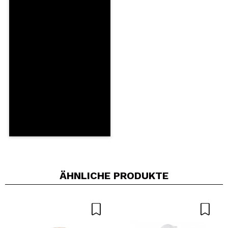
Dermo tested.
Salt free.
Ein Video oder Foto teilen
Silicone free.
Dein Video könnte das erste sein. Stell es dir vor...
Würden Sie diesen Kauf empfehlen?
Ja
Nein
5/5
SENDEN
ÄHNLICHE PRODUKTE