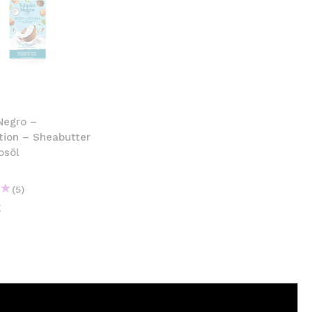
Negro –
tion – Sheabutter
osöl
(5)
€