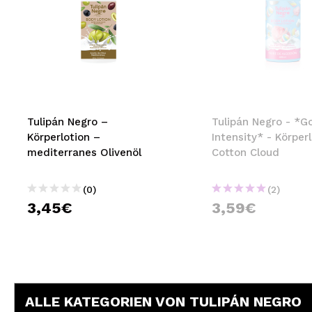
Tulipán Negro –
Tulipán Negro - *
Körperlotion –
Intensity* - Körperl
mediterranes Olivenöl
Cotton Cloud
(0)
(2)
3,45€
3,59€
ALLE KATEGORIEN VON TULIPÁN NEGRO