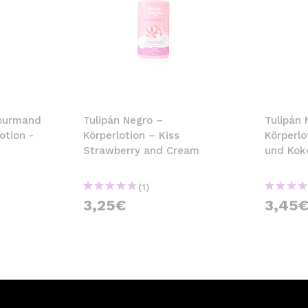
Gourmand
Tulipán Negro –
Tulipán 
otion -
Körperlotion – Kiss
Körperlo
Strawberry and Cream
und Kok
(1)
3,25€
3,45