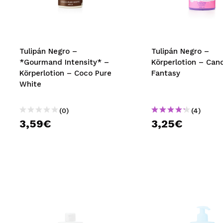
MAQUIFARMA
KOREA ZONE
TRAVEL SIZE
Tulipán Negro –
Tulipán Negro –
*Gourmand Intensity* –
Körperlotion – Can
NATURE
Körperlotion – Coco Pure
Fantasy
White
SPECIALS
(0)
(4)
OUTLET
3,59€
3,25€
SIE SIND ZURÜCKGEKEHRT!
BALD VERFÜGBAR
BLOG