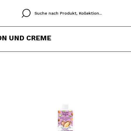
ON UND CREME
Cristina
Antonia
Ines
Ich habe hier kein K
SPRACHE
ez que
Buena experiencia
Muy bien
Spedizi
ICH M
ALEMAN
ESPAÑOL
eriencia
imballa
ajería.
elegan
REGIS
colori sc
Durch die Erstellung e
Einkäufe schnell tätig