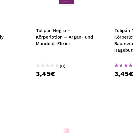
bisherigen Vorgänge ei
BE
Tulipán Negro –
Tulipán 
dy
Körperlotion – Argan- und
Körperlo
Mandelöl-Elixier
Baumwol
Hagebut
(0)
3,45€
3,45