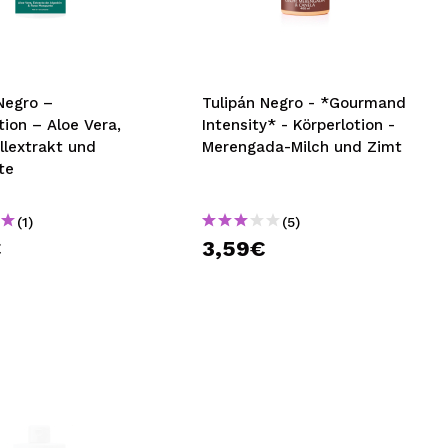
nsehen.
NUTZERKONTO ERSTELLEN
Negro –
Tulipán Negro - *Gourmand
tion – Aloe Vera,
Intensity* - Körperlotion -
lextrakt und
Merengada-Milch und Zimt
te
(1)
(5)
€
3,59€