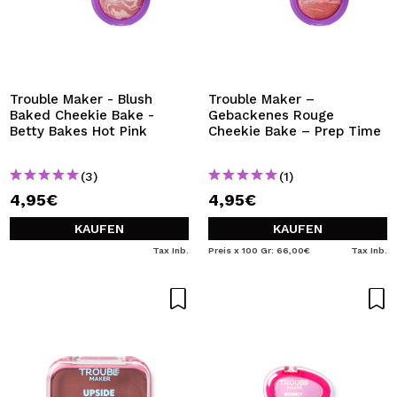
Trouble Maker - Blush
Trouble Maker –
Baked Cheekie Bake -
Gebackenes Rouge
Betty Bakes Hot Pink
Cheekie Bake – Prep Time
(3)
(1)
4,95€
4,95€
KAUFEN
KAUFEN
Tax Inb.
Preis x 100 Gr: 66,00€
Tax Inb.