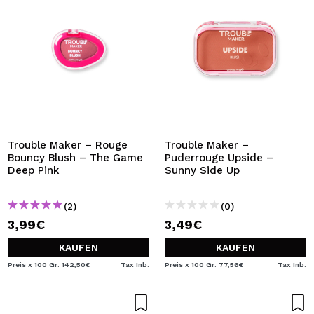
Trouble Maker – Rouge
Trouble Maker –
Bouncy Blush – The Game
Puderrouge Upside –
Deep Pink
Sunny Side Up
(2)
(0)
3,99€
3,49€
KAUFEN
KAUFEN
Preis x 100 Gr: 142,50€
Tax Inb.
Preis x 100 Gr: 77,56€
Tax Inb.