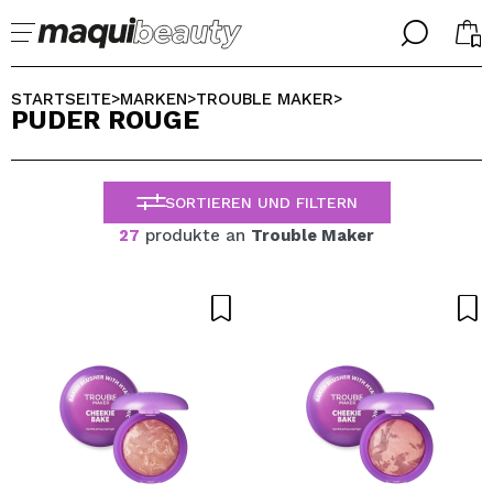
╳
╳
WÄHLE DEINE SPRACHE
STARTSEITE
MARKEN
TROUBLE MAKER
>
>
>
PUDER ROUGE
Ich bin bereits #maquilover, ich habe ein Konto
WILLKOMMEN!
ALEMAN
ESPAÑOL
SORTIEREN UND FILTERN
ENGLISH
FRANCES
27
produkte an
Trouble Maker
ITALIANO
PORTUGUESE
Passwort vergessen?
Ich habe hier kein Konto