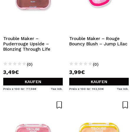
Trouble Maker –
Trouble Maker – Rouge
Puderrouge Upside –
Bouncy Blush – Jump Lilac
Blonzing Through Life
(0)
(0)
3,49€
3,99€
KAUFEN
KAUFEN
Preis x 100 Gr: 77,56€
Tax Inb.
Preis x 100 Gr: 142,50€
Tax Inb.