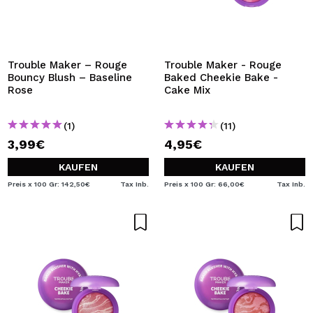
Trouble Maker – Rouge
Trouble Maker - Rouge
Bouncy Blush – Baseline
Baked Cheekie Bake -
Rose
Cake Mix
(1)
(11)
3,99€
4,95€
KAUFEN
KAUFEN
Preis x 100 Gr: 142,50€
Tax Inb.
Preis x 100 Gr: 66,00€
Tax Inb.