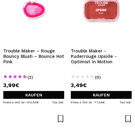
Trouble Maker – Rouge
Trouble Maker -
Bouncy Blush – Bounce Hot
Puderrouge Upside -
Pink
Optimist in Motion
(2)
(0)
3,99€
3,49€
KAUFEN
KAUFEN
Preis x 100 Gr: 142,50€
Tax Inb.
Preis x 100 Gr: 77,56€
Tax Inb.