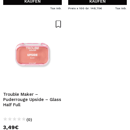
KAUFEN
KAUFEN
Tax Inb.
Preis x 100 Gr: 148,75€
Tax Inb.
Trouble Maker –
Puderrouge Upside – Glass
Half Full
(0)
3,49€