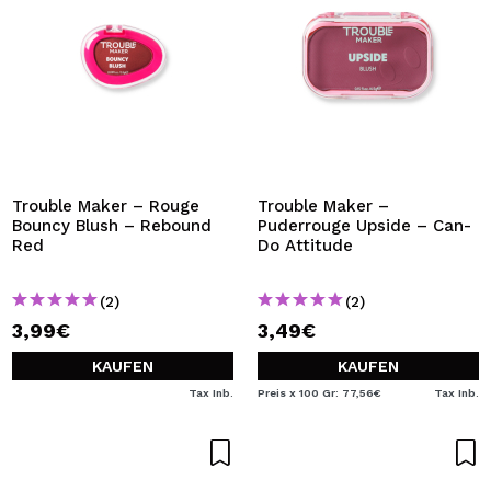
Trouble Maker – Rouge
Trouble Maker –
Bouncy Blush – Rebound
Puderrouge Upside – Can-
Red
Do Attitude
(2)
(2)
3,99€
3,49€
KAUFEN
KAUFEN
Tax Inb.
Preis x 100 Gr: 77,56€
Tax Inb.