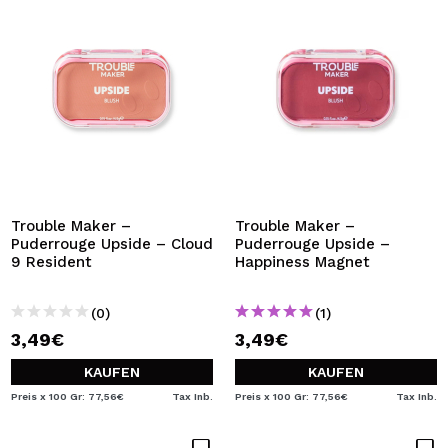
Trouble Maker –
Trouble Maker –
Puderrouge Upside – Cloud
Puderrouge Upside –
9 Resident
Happiness Magnet
(0)
(1)
3,49€
3,49€
KAUFEN
KAUFEN
Preis x 100 Gr: 77,56€
Tax Inb.
Preis x 100 Gr: 77,56€
Tax Inb.