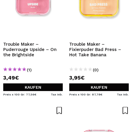
Trouble Maker –
Trouble Maker –
Puderrouge Upside – On
Fixierpuder Bad Press –
the Brightside
Hot Take Banana
(1)
(0)
3,49€
3,95€
KAUFEN
KAUFEN
Preis x 100 Gr: 77,56€
Tax Inb.
Preis x 100 Gr: 87,78€
Tax Inb.