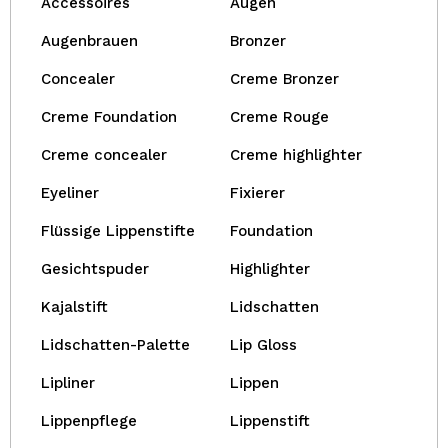
Accessoires
Augen
Augenbrauen
Bronzer
Concealer
Creme Bronzer
Creme Foundation
Creme Rouge
Creme concealer
Creme highlighter
Eyeliner
Fixierer
Flüssige Lippenstifte
Foundation
Gesichtspuder
Highlighter
Kajalstift
Lidschatten
Lidschatten-Palette
Lip Gloss
Lipliner
Lippen
Lippenpflege
Lippenstift