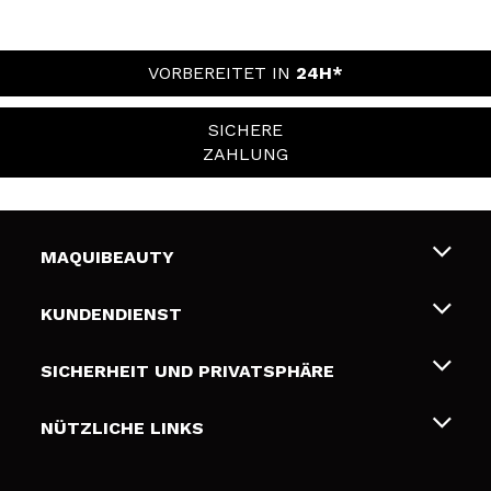
VORBEREITET IN
24H*
SICHERE
ZAHLUNG
MAQUIBEAUTY
Über uns
KUNDENDIENST
Beschäftigung
Liefer- und Versandkosten
SICHERHEIT UND PRIVATSPHÄRE
Geschenkkarten
Widerruf / Rücksendungen
Bedingungen und Datenschutz
NÜTZLICHE LINKS
Zahlung
Datenschutzrichtlinie
Kontakt
Cookies Policy