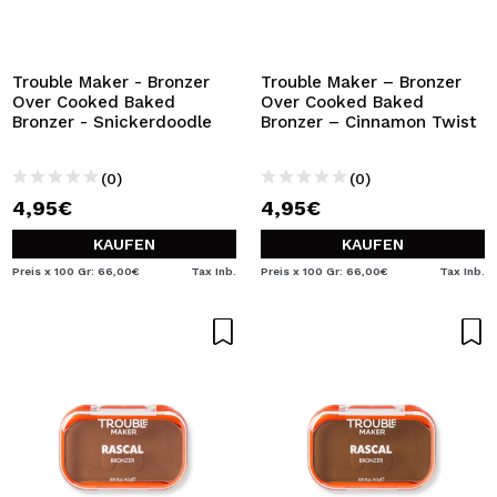
ICH MÖCHTE MICH
REGISTRIEREN
Durch die Erstellung eines Kontos bei Maquillalia.de
Trouble Maker - Bronzer
Trouble Maker – Bronzer
können Sie Ihre Einkäufe schnell tätigen, den Status Ihrer
Over Cooked Baked
Over Cooked Baked
Bestellungen überprüfen und Ihre bisherigen Vorgänge
Bronzer - Snickerdoodle
Bronzer – Cinnamon Twist
einsehen.
(0)
(0)
4,95€
4,95€
BENUTZERKONTO ERSTELLEN
KAUFEN
KAUFEN
Preis x 100 Gr: 66,00€
Tax Inb.
Preis x 100 Gr: 66,00€
Tax Inb.